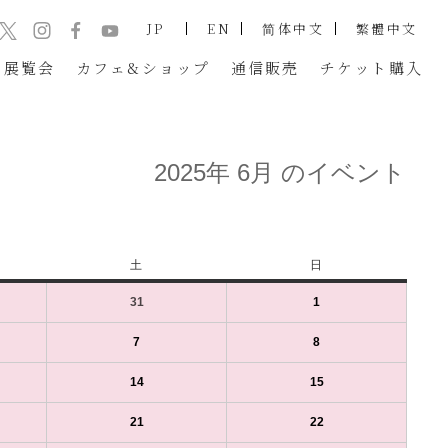
JP
EN
简体中文
繁體中文
展覧会
カフェ&ショップ
通信販売
チケット
購入
2025年 6月 のイベント
土
土
日
日
曜
曜
31
2025
(1
1
2025
(1
日
日
年
件
年
件
5
の
6
の
7
2025
(1
8
2025
(1
月
イ
月
イ
年
件
年
件
31
ベ
1
ベ
6
の
6
の
14
2025
(1
15
2025
(1
日
ン
日
ン
月
イ
月
イ
年
件
年
件
（土）
ト)
（日）
ト)
7
ベ
8
ベ
6
の
6
の
21
2025
(1
22
2025
(1
日
ン
日
ン
月
イ
月
イ
年
件
年
件