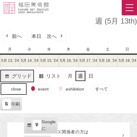
週 (5月 13th)
前へ
本日
次へ
月
月
火
火
水
水
木
木
金
金
土
土
日
日
曜
曜
曜
曜
曜
曜
曜
5月 13, '24
2024
5月 14, '24
2024
5月 15, '24
2024
5月 16, '24
2024
5月 17, '24
2024
5月 18, '24
2024
5月 19, '24
日
日
日
日
日
日
日
年
年
年
年
年
年
5
5
5
5
5
5
グリッド
リスト
月
週
日
月
月
月
月
月
月
表
表
13
14
15
16
17
18
イ
示
示
close
event
exhibition
すべて
日
日
日
日
日
日
ベ
（月）
（火）
（水）
（木）
（金）
（土）
ン
印刷
ト
表
の
示
カ
Google
Google
テ
購
エ
で
に
プレス関係者の
方
は
ゴ
読
ク