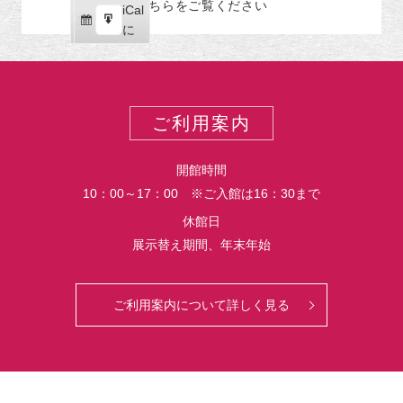
こちらをご覧ください
リ
iCal
iCal
ス
ー
購
エ
で
に
ポ
読
ク
ー
ス
ト
ポ
ー
ご利用案内
ト
開館時間
10：00～17：00 ※ご入館は16：30まで
休館日
展示替え期間、年末年始
ご利用案内について詳しく見る