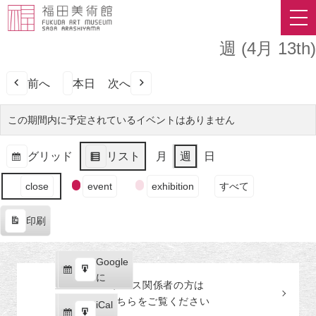
週 (4月 13th)
前へ
本日
次へ
この期間内に予定されているイベントはありません
グリッド
リスト
月
週
日
表
表
イ
示
示
close
event
exhibition
すべて
ベ
ン
印刷
ト
表
の
示
カ
Google
Google
テ
購
エ
で
に
プレス関係者の
方
は
ゴ
読
ク
こちらをご覧ください
リ
iCal
iCal
ス