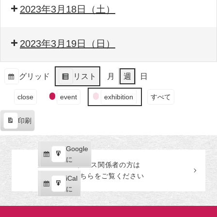
2023年3月18日（土）
2023年3月19日（日）
グリッド
リスト
月
週
日
表
表
イ
示
示
close
event
exhibition
すべて
ベ
ン
印刷
ト
表
の
示
カ
Google
Google
テ
購
エ
で
に
プレス関係者の
方
は
ゴ
読
ク
こちらをご覧ください
リ
iCal
iCal
ス
ー
購
エ
で
に
ポ
読
ク
ー
ス
ト