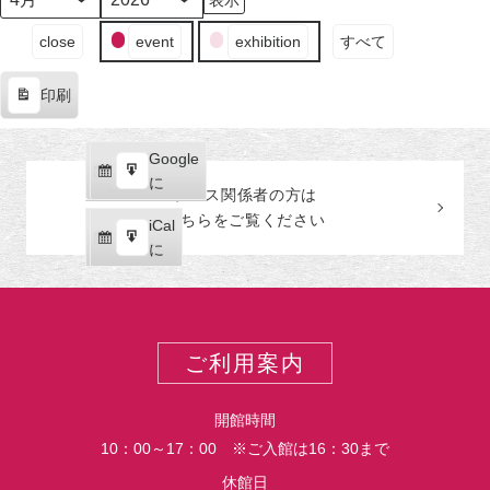
日
ン
日
ン
日
ン
日
ン
日
ン
日
ン
日
ン
月
年
（月）
ト)
（火）
ト)
（水）
ト)
（木）
ト)
（金）
ト)
（土）
ト)
（日
ト)
イ
close
event
exhibition
すべて
ベ
ン
印刷
ト
表
の
示
カ
Google
Google
テ
購
エ
で
に
プレス関係者の
方
は
ゴ
読
ク
こちらをご覧ください
リ
iCal
iCal
ス
ー
購
エ
で
に
ポ
読
ク
ー
ス
ト
ポ
ー
ご利用案内
ト
開館時間
10：00～17：00 ※ご入館は16：30まで
休館日