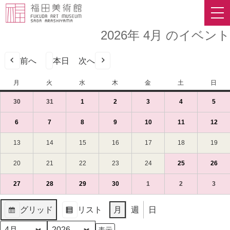
2026年 4月 のイベント
前へ
本日
次へ
月
月
火
火
水
水
木
木
金
金
土
土
日
日
曜
曜
曜
曜
曜
曜
曜
30
2026
(1
31
2026
(1
1
2026
(1
2
2026
(1
3
2026
(1
4
2026
(1
5
2026
(1
日
日
日
日
日
日
日
年
件
年
件
年
件
年
件
年
件
年
件
年
件
3
の
3
の
4
の
4
の
4
の
4
の
4
の
6
2026
(1
7
2026
(1
8
2026
(1
9
2026
(1
10
2026
(1
11
2026
(1
12
202
(1
月
イ
月
イ
月
イ
月
イ
月
イ
月
イ
月
イ
年
件
年
件
年
件
年
件
年
件
年
件
年
件
30
ベ
31
ベ
1
ベ
2
ベ
3
ベ
4
ベ
5
ベ
4
の
4
の
4
の
4
の
4
の
4
の
4
の
13
2026
14
2026
15
2026
16
2026
17
2026
18
2026
19
202
日
ン
日
ン
日
ン
日
ン
日
ン
日
ン
日
ン
月
イ
月
イ
月
イ
月
イ
月
イ
月
イ
月
イ
年
年
年
年
年
年
年
（月）
ト)
（火）
ト)
（水）
ト)
（木）
ト)
（金）
ト)
（土）
ト)
（日
ト)
6
ベ
7
ベ
8
ベ
9
ベ
10
ベ
11
ベ
12
ベ
4
4
4
4
4
4
4
20
2026
21
2026
22
2026
23
2026
24
2026
25
2026
(1
26
202
(1
日
ン
日
ン
日
ン
日
ン
日
ン
日
ン
日
ン
月
月
月
月
月
月
月
年
年
年
年
年
年
件
年
件
（月）
ト)
（火）
ト)
（水）
ト)
（木）
ト)
（金）
ト)
（土）
ト)
（日
ト)
13
14
15
16
17
18
19
4
4
4
4
4
4
の
4
の
27
2026
(1
28
2026
(1
29
2026
(1
30
2026
(1
1
2026
(1
2
2026
(1
3
2026
(1
日
日
日
日
日
日
日
月
月
月
月
月
月
イ
月
イ
年
件
年
件
年
件
年
件
年
件
年
件
年
件
（月）
（火）
（水）
（木）
（金）
（土）
（日
20
21
22
23
24
25
ベ
26
ベ
4
の
4
の
4
の
4
の
5
の
5
の
5
の
グリッド
リスト
月
週
日
日
日
日
日
日
日
ン
日
ン
月
イ
月
イ
月
イ
月
イ
月
イ
月
イ
月
イ
表
表
（月）
（火）
（水）
（木）
（金）
（土）
ト)
（日
ト)
27
ベ
28
ベ
29
ベ
30
ベ
1
ベ
2
ベ
3
ベ
示
示