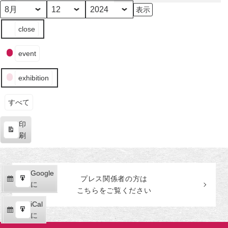
田
美
月
日
年
イ
術
close
ベ
館
ン
event
ト
の
exhibition
カ
テ
ゴ
すべて
リ
印
ー
表
刷
示
Google
Google
プレス関係者の
方
は
購
エ
で
に
こちらをご覧ください
読
ク
iCal
iCal
ス
購
エ
で
に
ポ
読
ク