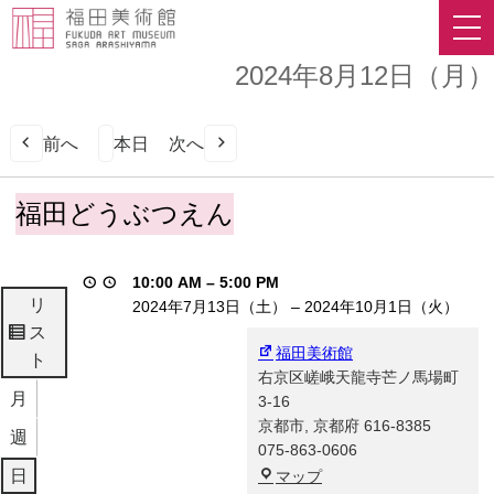
2024年8月12日（月）
前へ
本日
次へ
福
福田どうぶつえん
田
ど
う
10:00 AM
–
5:00 PM
ぶ
リ
2024年7月13日（土）
–
2024年10月1日（火）
つ
ス
表
え
福田美術館
ト
示
ん
右京区嵯峨天龍寺芒ノ馬場町
月
3-16
京都市
,
京都府
616-8385
週
075-863-0606
福
日
マップ