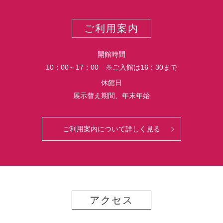
ー
ス
ト
ポ
ご利用案内
ー
ト
開館時間
10：00～17：00 ※ご入館は16：30まで
休館日
展示替え期間、年末年始
ご利用案内について詳しく見る
アクセス