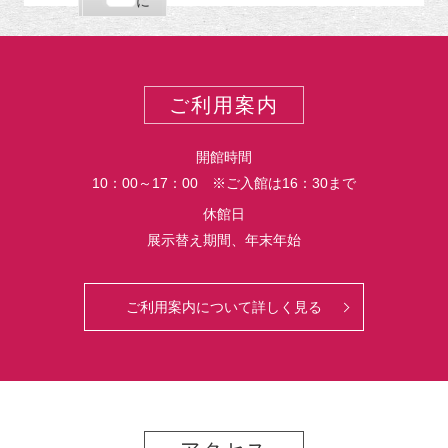
購
エ
で
に
ポ
読
ク
ー
ス
ト
ポ
ー
ご利用案内
ト
開館時間
10：00～17：00 ※ご入館は16：30まで
休館日
展示替え期間、年末年始
ご利用案内について詳しく見る