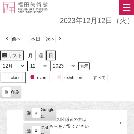
2023年12月12日（火）
前へ
本日
次へ
リスト
月
週
日
表
示
月
日
年
イ
close
event
exhibition
すべて
ベ
ン
印刷
ト
表
の
示
カ
Google
Google
テ
購
エ
で
に
プレス関係者の
方
は
ゴ
読
ク
こちらをご覧ください
リ
iCal
iCal
ス
ー