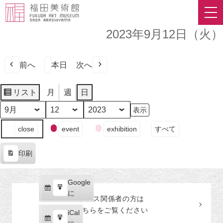
2023年9月12日（火）
前へ
本日
次へ
リスト
月
週
日
表
示
月
日
年
イ
close
event
exhibition
すべて
ベ
ン
印刷
ト
表
の
示
カ
Google
Google
テ
購
エ
で
に
プレス関係者の
方
は
ゴ
読
ク
こちらをご覧ください
リ
iCal
iCal
ス
ー