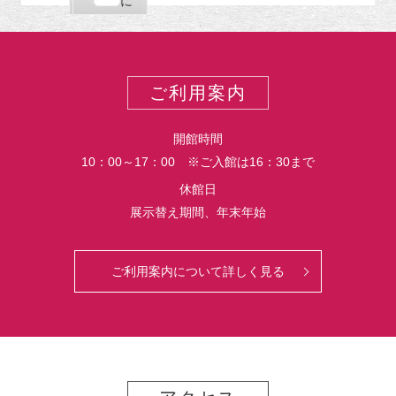
購
エ
で
に
ポ
読
ク
ー
ス
ト
ポ
ー
ご利用案内
ト
開館時間
10：00～17：00 ※ご入館は16：30まで
休館日
展示替え期間、年末年始
ご利用案内について詳しく見る