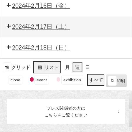
2024年2月16日（金）
2024年2月17日（土）
2024年2月18日（日）
グリッド
リスト
月
週
日
表
表
イ
示
示
すべて
close
event
exhibition
印刷
ベ
表
ン
示
ト
の
プレス関係者の
方
は
カ
こちらをご覧ください
テ
ゴ
リ