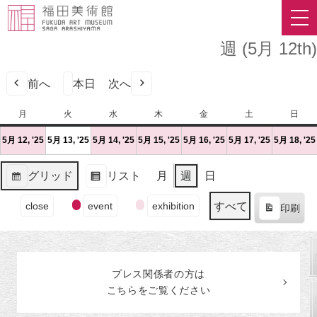
週 (5月 12th)
前へ
本日
次へ
月
月
火
火
水
水
木
木
金
金
土
土
日
日
曜
曜
曜
曜
曜
曜
曜
5月 12, '25
2025
(1
5月 13, '25
2025
(1
5月 14, '25
2025
(1
5月 15, '25
2025
(1
5月 16, '25
2025
(1
5月 17, '25
2025
(1
5月 18, '25
日
日
日
日
日
日
日
年
件
年
件
年
件
年
件
年
件
年
件
5
の
5
の
5
の
5
の
5
の
5
の
グリッド
リスト
月
週
日
月
イ
月
イ
月
イ
月
イ
月
イ
月
イ
表
表
12
ベ
13
ベ
14
ベ
15
ベ
16
ベ
17
ベ
イ
示
示
すべて
close
event
exhibition
日
ン
日
ン
日
ン
日
ン
日
ン
日
ン
印刷
ベ
表
（月）
ト)
（火）
ト)
（水）
ト)
（木）
ト)
（金）
ト)
（土）
ト)
ン
示
ト
の
プレス関係者の
方
は
カ
こちらをご覧ください
テ
ゴ