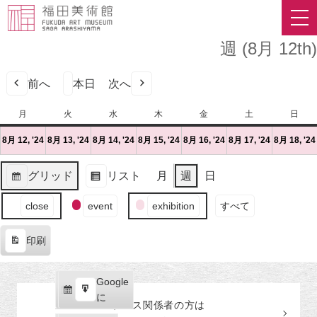
週 (8月 12th)
前へ
本日
次へ
月
月
火
火
水
水
木
木
金
金
土
土
日
日
曜
曜
曜
曜
曜
曜
曜
8月 12, '24
2024
(1
8月 13, '24
2024
(1
8月 14, '24
2024
(1
8月 15, '24
2024
(1
8月 16, '24
2024
(1
8月 17, '24
2024
(1
8月 18, '24
日
日
日
日
日
日
日
年
件
年
件
年
件
年
件
年
件
年
件
8
の
8
の
8
の
8
の
8
の
8
の
グリッド
リスト
月
週
日
月
イ
月
イ
月
イ
月
イ
月
イ
月
イ
表
表
12
ベ
13
ベ
14
ベ
15
ベ
16
ベ
17
ベ
イ
示
示
close
event
exhibition
すべて
日
ン
日
ン
日
ン
日
ン
日
ン
日
ン
ベ
（月）
ト)
（火）
ト)
（水）
ト)
（木）
ト)
（金）
ト)
（土）
ト)
ン
印刷
ト
表
の
示
カ
Google
Google
テ
購
エ
で
に
プレス関係者の
方
は
ゴ
読
ク