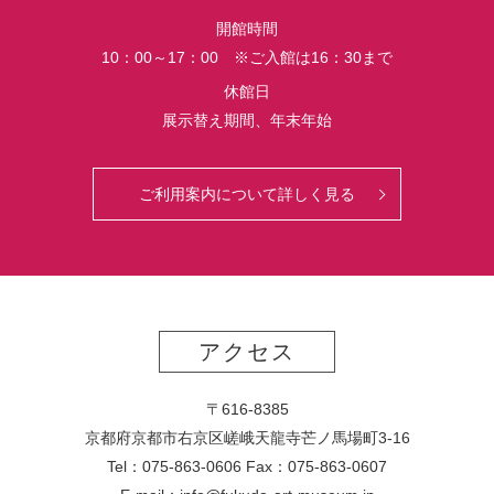
界
開館時間
初
10：00～17：00 ※ご入館は16：30まで
公
開
休館日
さ
展示替え期間、年末年始
れ
る
っ
ご利用案内について詳しく見る
て
マ
ジ？！
アクセス
〒616-8385
京都府京都市右京区嵯峨天龍寺芒ノ馬場
町
3-16
Tel：075-863-0606 Fax：075-863-0607