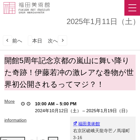
2025年1月11日（土）
前へ
本日
次へ
開
開館5周年記念京都の嵐山に舞い降り
館
た奇跡！伊藤若冲の激レアな巻物が世
5
周
界初公開されるってマジ？！
年
記
念
More
10:00 AM
–
5:00 PM
京
2024年10月12日（土）
–
2025年1月19日（日）
都
の
information
福田美術館
嵐
右京区嵯峨天龍寺芒ノ馬場町
山
3-16