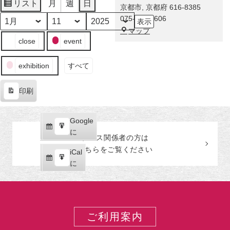
に
リスト
月
週
日
京都市
,
京都府
616-8385
表
舞
075-863-0606
示
い
月
日
年
福
マップ
降
イ
close
event
田
り
ベ
美
た
ン
術
exhibition
すべて
奇
ト
館
跡！
の
印刷
伊
カ
表
藤
テ
示
若
ゴ
Google
Google
冲
リ
購
エ
で
に
の
ー
プレス関係者の
方
は
読
ク
激
こちらをご覧ください
iCal
iCal
ス
レ
購
エ
で
に
ポ
ア
読
ク
ー
な
ス
ト
巻
ポ
物
ー
ご利用案内
が
ト
世