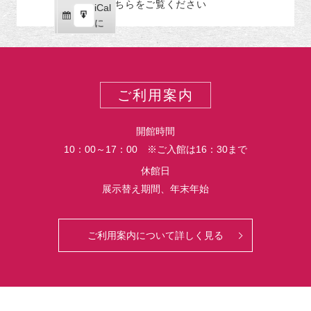
こちらをご覧ください
リ
iCal
iCal
ス
ー
購
エ
で
に
ポ
読
ク
ー
ス
ト
ポ
ー
ご利用案内
ト
開館時間
10：00～17：00 ※ご入館は16：30まで
休館日
展示替え期間、年末年始
ご利用案内について詳しく見る