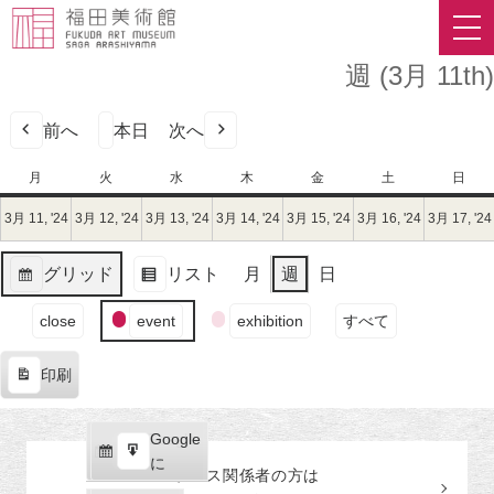
週 (3月 11th)
前へ
本日
次へ
月
月
火
火
水
水
木
木
金
金
土
土
日
日
曜
曜
曜
曜
曜
曜
曜
3月 11, '24
2024
3月 12, '24
2024
3月 13, '24
2024
3月 14, '24
2024
3月 15, '24
2024
3月 16, '24
2024
3月 17, '24
日
日
日
日
日
日
日
年
年
年
年
年
年
3
3
3
3
3
3
グリッド
リスト
月
週
日
月
月
月
月
月
月
表
表
11
12
13
14
15
16
イ
示
示
close
event
exhibition
すべて
日
日
日
日
日
日
ベ
（月）
（火）
（水）
（木）
（金）
（土）
ン
印刷
ト
表
の
示
カ
Google
Google
テ
購
エ
で
に
プレス関係者の
方
は
ゴ
読
ク