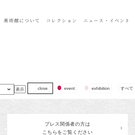
美術館
について
コレクション
ニュース・イベント
イ
close
event
exhibition
すべて
ベ
ン
ト
の
カ
プレス関係者の
方
は
テ
ゴ
こちらをご覧ください