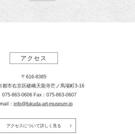
読
ク
ー
ス
ト
ポ
ー
ト
アクセス
〒616-8385
京都市右京区嵯峨天龍寺芒ノ馬場
町
3-16
：075-863-0606 Fax：075-863-0607
-mail：
info@fukuda-art-museum.jp
アクセスについて詳しく見る