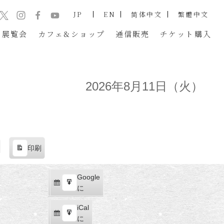
JP
EN
简体中文
繁體中文
展覧会
カフェ&ショップ
通信販売
チケット
購入
2026年8月11日（火）
印刷
表
示
Google
Google
購
エ
で
に
読
ク
iCal
iCal
ス
購
エ
で
に
ポ