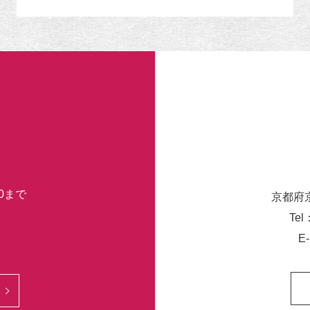
リ
ー
30まで
京都府
Tel
E