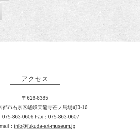
l
アクセス
〒616-8385
京都市右京区嵯峨天龍寺芒ノ馬場
町
3-16
：075-863-0606 Fax：075-863-0607
-mail：
info@fukuda-art-museum.jp