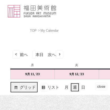
TOP
My Calendar
前へ
本日
次へ
月
月
火
火
曜
曜
9月 11, '23
2023
(1
9月 12, '23
2023
(1
日
日
年
件
年
件
9
の
9
の
イ
close
グリッド
リスト
月
週
日
月
イ
月
イ
ベ
表
表
11
ベ
12
ベ
ン
示
示
日
ン
日
ン
ト
（月）
ト)
（火）
ト)
の