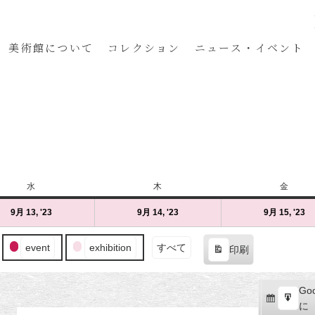
美術館
について
コレクション
ニュース・イベント
水
水
木
木
金
金
曜
曜
曜
9月 13, '23
2023
(1
9月 14, '23
2023
(1
9月 15, '23
20
(1
日
日
日
年
件
年
件
年
件
9
の
9
の
9
の
event
exhibition
すべて
印刷
月
イ
月
イ
月
イ
表
13
ベ
14
ベ
15
ベ
示
日
ン
日
ン
日
ン
Goo
Goo
（水）
ト)
（木）
ト)
（
ト
購
エ
で
に