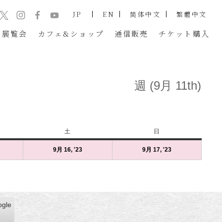
JP
EN
简体中文
繁體中文
展覧会
カフェ&ショップ
通信販売
チケット
購入
週 (9月 11th)
土
土
日
日
曜
曜
23
9月 16, '23
2023
(1
9月 17, '23
2023
(1
日
日
年
件
年
件
9
の
9
の
月
イ
月
イ
16
ベ
17
ベ
日
ン
日
ン
gle
gle
金）
)
（土）
ト)
（日）
ト)