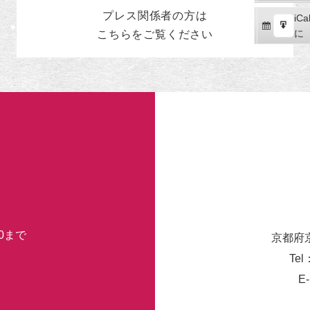
読
ク
プレス関係者の
方
は
iCal
iCa
ス
購
エ
で
に
こちらをご覧ください
ポ
読
ク
ー
ス
ト
ポ
ー
ト
30まで
京都府
Tel
E