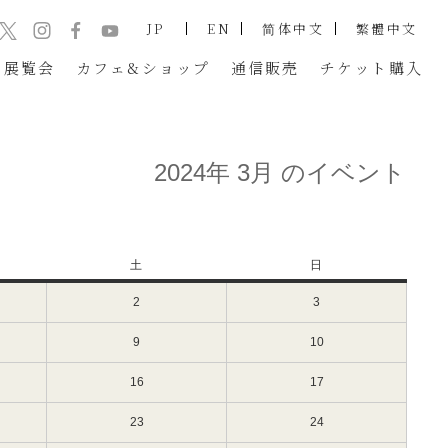
JP
EN
简体中文
繁體中文
展覧会
カフェ&ショップ
通信販売
チケット
購入
2024年 3月 のイベント
土
土
日
日
曜
曜
2
2024
3
2024
日
日
年
年
3
3
9
2024
10
2024
月
月
年
年
2
3
3
3
16
2024
17
2024
日
日
月
月
年
年
（土）
（日）
9
10
3
3
23
2024
24
2024
日
日
月
月
年
年