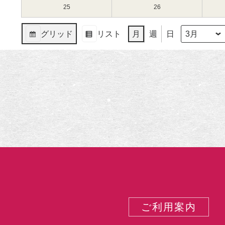
（月）
（火）
11
12
3
3
25
2024
26
2024
日
日
月
月
年
年
（月）
（火）
18
19
3
3
グリッド
リスト
月
週
日
日
日
月
月
月
年
表
表
（月）
（火）
25
26
示
示
日
日
（月）
（火）
ご利用案内