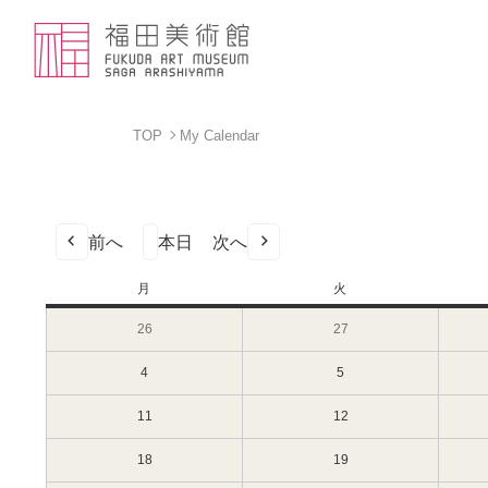
TOP
My Calendar
前へ
本日
次へ
月
月
火
火
曜
曜
26
2024
27
2024
日
日
年
年
2
2
4
2024
5
2024
月
月
年
年
26
27
3
3
11
2024
12
2024
日
日
月
月
年
年
（月）
（火）
4
5
3
3
18
2024
19
2024
日
日
月
月
年
年