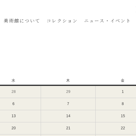
美術館
について
コレクション
ニュース・イベント
水
水
木
木
金
金
曜
曜
曜
28
2024
29
2024
1
2024
日
日
日
年
年
年
2
2
3
6
2024
7
2024
8
2024
月
月
月
年
年
年
28
29
1
3
3
3
13
2024
14
2024
15
2024
日
日
日
月
月
月
年
年
年
（水）
（木）
（金）
6
7
8
3
3
3
20
2024
21
2024
22
2024
日
日
日
月
月
月
年
年
年