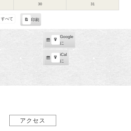
（土）
（日）
16
17
3
3
30
2024
31
2024
日
日
月
月
年
年
（土）
（日）
23
24
3
3
すべて
印刷
日
日
月
月
表
（土）
（日）
30
31
示
日
日
Google
Google
（土）
（日）
購
エ
で
に
読
ク
iCal
iCal
ス
購
エ
で
に
ポ
読
ク
ー
ス
ト
ポ
ー
ト
アクセス