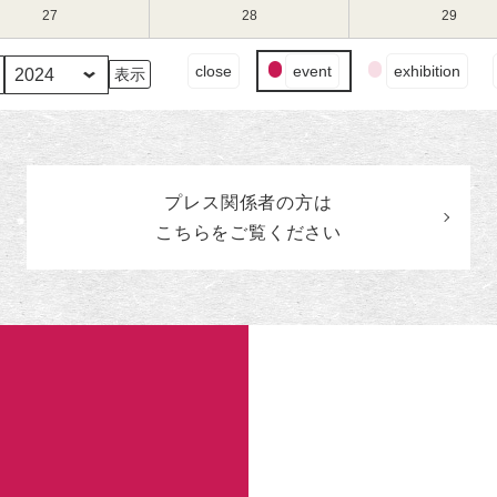
（水）
（木）
（金）
13
14
15
3
3
3
27
2024
28
2024
29
2024
日
日
日
月
月
月
年
年
年
（水）
（木）
（金）
20
21
22
3
3
3
イ
close
event
exhibition
日
日
日
月
月
月
ベ
（水）
（木）
（金）
27
28
29
ン
日
日
日
ト
（水）
（木）
（金）
の
カ
プレス関係者の
方
は
テ
ゴ
こちらをご覧ください
リ
ー