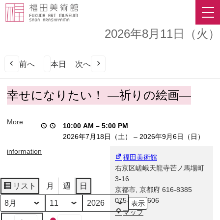
2026年8月11日（火）
前へ
本日
次へ
幸
幸せになりたい！ ―祈りの絵画―
せ
に
More
な
10:00 AM
–
5:00 PM
り
2026年7月18日（土）
–
2026年9月6日（日）
た
information
い！
福田美術館
―
右京区嵯峨天龍寺芒ノ馬場町
祈
3-16
リスト
月
週
日
り
京都市
,
京都府
616-8385
表
の
075-863-0606
示
月
日
年
絵
福
マップ
イ