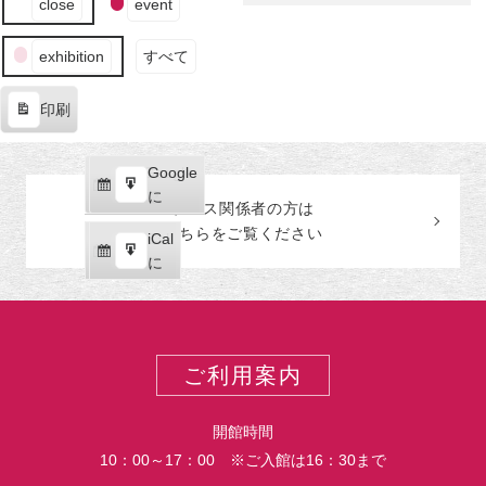
画
close
event
田
ベ
―
美
ン
術
exhibition
すべて
ト
館
の
印刷
カ
表
テ
示
ゴ
Google
Google
リ
購
エ
で
に
ー
プレス関係者の
方
は
読
ク
こちらをご覧ください
iCal
iCal
ス
購
エ
で
に
ポ
読
ク
ー
ス
ト
ポ
ー
ご利用案内
ト
開館時間
10：00～17：00 ※ご入館は16：30まで