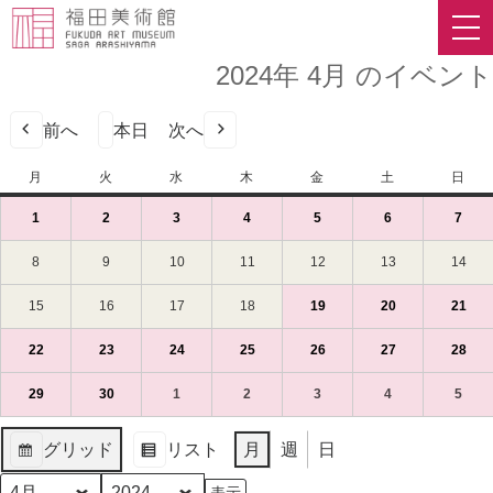
2024年 4月 のイベント
前へ
本日
次へ
月
月
火
火
水
水
木
木
金
金
土
土
日
日
曜
曜
曜
曜
曜
曜
曜
1
2024
(1
2
2024
(1
3
2024
(1
4
2024
(1
5
2024
(1
6
2024
(1
7
2024
(1
日
日
日
日
日
日
日
年
件
年
件
年
件
年
件
年
件
年
件
年
件
4
の
4
の
4
の
4
の
4
の
4
の
4
の
8
2024
9
2024
10
2024
11
2024
12
2024
13
2024
14
202
月
イ
月
イ
月
イ
月
イ
月
イ
月
イ
月
イ
年
年
年
年
年
年
年
1
ベ
2
ベ
3
ベ
4
ベ
5
ベ
6
ベ
7
ベ
4
4
4
4
4
4
4
15
2024
16
2024
17
2024
18
2024
19
2024
(1
20
2024
(1
21
202
(1
日
ン
日
ン
日
ン
日
ン
日
ン
日
ン
日
ン
月
月
月
月
月
月
月
年
年
年
年
年
件
年
件
年
件
（月）
ト)
（火）
ト)
（水）
ト)
（木）
ト)
（金）
ト)
（土）
ト)
（日
ト)
8
9
10
11
12
13
14
4
4
4
4
4
の
4
の
4
の
22
2024
(1
23
2024
(1
24
2024
(1
25
2024
(1
26
2024
(1
27
2024
(1
28
202
(1
日
日
日
日
日
日
日
月
月
月
月
月
イ
月
イ
月
イ
年
件
年
件
年
件
年
件
年
件
年
件
年
件
（月）
（火）
（水）
（木）
（金）
（土）
（日
15
16
17
18
19
ベ
20
ベ
21
ベ
4
の
4
の
4
の
4
の
4
の
4
の
4
の
29
2024
(1
30
2024
(1
1
2024
(1
2
2024
(1
3
2024
(1
4
2024
(1
5
2024
(1
日
日
日
日
日
ン
日
ン
日
ン
月
イ
月
イ
月
イ
月
イ
月
イ
月
イ
月
イ
年
件
年
件
年
件
年
件
年
件
年
件
年
件
（月）
（火）
（水）
（木）
（金）
ト)
（土）
ト)
（日
ト)
22
ベ
23
ベ
24
ベ
25
ベ
26
ベ
27
ベ
28
ベ
4
の
4
の
5
の
5
の
5
の
5
の
5
の
グリッド
リスト
月
週
日
日
ン
日
ン
日
ン
日
ン
日
ン
日
ン
日
ン
月
イ
月
イ
月
イ
月
イ
月
イ
月
イ
月
イ
表
表
（月）
ト)
（火）
ト)
（水）
ト)
（木）
ト)
（金）
ト)
（土）
ト)
（日
ト)
29
ベ
30
ベ
1
ベ
2
ベ
3
ベ
4
ベ
5
ベ
示
示