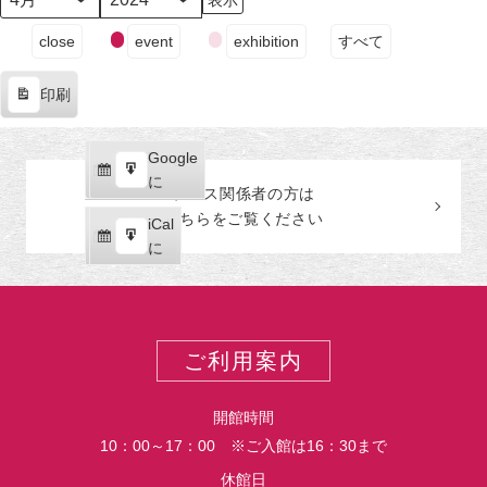
日
ン
日
ン
日
ン
日
ン
日
ン
日
ン
日
ン
月
年
（月）
ト)
（火）
ト)
（水）
ト)
（木）
ト)
（金）
ト)
（土）
ト)
（日
ト)
イ
close
event
exhibition
すべて
ベ
ン
印刷
ト
表
の
示
カ
Google
Google
テ
購
エ
で
に
プレス関係者の
方
は
ゴ
読
ク
こちらをご覧ください
リ
iCal
iCal
ス
ー
購
エ
で
に
ポ
読
ク
ー
ス
ト
ポ
ー
ご利用案内
ト
開館時間
10：00～17：00 ※ご入館は16：30まで
休館日