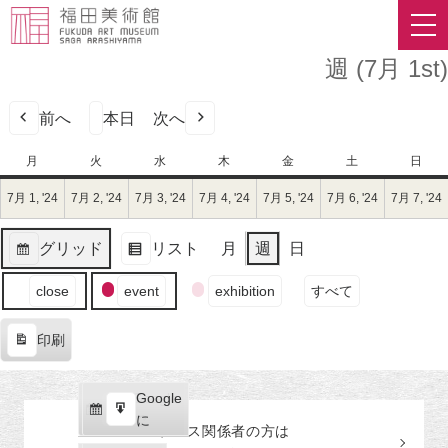
週 (7月 1st)
前へ
本日
次へ
月
月
火
火
水
水
木
木
金
金
土
土
日
日
曜
曜
曜
曜
曜
曜
曜
7月 1, '24
2024
7月 2, '24
2024
7月 3, '24
2024
7月 4, '24
2024
7月 5, '24
2024
7月 6, '24
2024
7月 7, '24
日
日
日
日
日
日
日
年
年
年
年
年
年
7
7
7
7
7
7
グリッド
リスト
月
週
日
月
月
月
月
月
月
表
表
1
2
3
4
5
6
イ
示
示
close
event
exhibition
すべて
日
日
日
日
日
日
ベ
（月）
（火）
（水）
（木）
（金）
（土）
ン
印刷
ト
表
の
示
カ
Google
Google
テ
購
エ
で
に
プレス関係者の
方
は
ゴ
読
ク