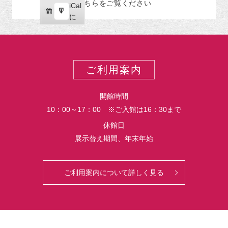
こちらをご覧ください
リ
iCal
iCal
ス
ー
購
エ
で
に
ポ
読
ク
ー
ス
ト
ポ
ー
ご利用案内
ト
開館時間
10：00～17：00 ※ご入館は16：30まで
休館日
展示替え期間、年末年始
ご利用案内について詳しく見る