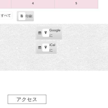
（土）
（日）
20
ベ
21
ベ
4
の
4
の
4
2024
(1
5
2024
(1
日
ン
日
ン
月
イ
月
イ
年
件
年
件
（土）
ト)
（日）
ト)
27
ベ
28
ベ
5
の
5
の
すべて
印刷
日
ン
日
ン
月
イ
月
イ
表
（土）
ト)
（日）
ト)
4
ベ
5
ベ
示
日
ン
日
ン
Google
Google
（土）
ト)
（日）
ト)
購
エ
で
に
読
ク
iCal
iCal
ス
購
エ
で
に
ポ
読
ク
ー
ス
ト
ポ
ー
ト
アクセス