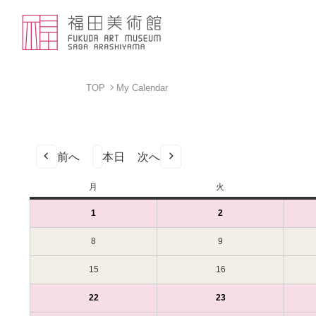
TOP
My Calendar
前へ
本日
次へ
月
月
火
火
曜
曜
1
2024
(1
2
2024
(1
日
日
年
件
年
件
4
の
4
の
8
2024
9
2024
月
イ
月
イ
年
年
1
ベ
2
ベ
4
4
15
2024
16
2024
日
ン
日
ン
月
月
年
年
（月）
ト)
（火）
ト)
8
9
4
4
22
2024
(1
23
2024
(1
日
日
月
月
年
件
年
件