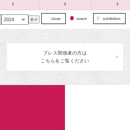
（水）
（木）
（金）
17
18
19
ベ
4
の
4
の
4
の
1
2024
(1
2
2024
(1
3
2024
(1
日
日
日
ン
月
イ
月
イ
月
イ
年
件
年
件
年
件
（水）
（木）
（金）
ト)
24
ベ
25
ベ
26
ベ
5
の
5
の
5
の
イ
close
event
exhibition
日
ン
日
ン
日
ン
月
イ
月
イ
月
イ
ベ
（水）
ト)
（木）
ト)
（金）
ト)
1
ベ
2
ベ
3
ベ
ン
日
ン
日
ン
日
ン
ト
（水）
ト)
（木）
ト)
（金）
ト)
の
カ
プレス関係者の
方
は
テ
ゴ
こちらをご覧ください
リ
ー