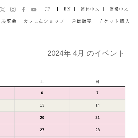
JP
EN
简体中文
繁體中文
展覧会
カフェ&ショップ
通信販売
チケット
購入
2024年 4月 のイベント
土
土
日
日
曜
曜
6
2024
(1
7
2024
(1
日
日
年
件
年
件
4
の
4
の
13
2024
14
2024
月
イ
月
イ
年
年
6
ベ
7
ベ
4
4
20
2024
(1
21
2024
(1
日
ン
日
ン
月
月
年
件
年
件
（土）
ト)
（日）
ト)
13
14
4
の
4
の
27
2024
(1
28
2024
(1
日
日
月
イ
月
イ
年
件
年
件