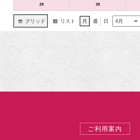
（月）
（火）
15
16
4
の
4
の
29
2024
(1
30
2024
(1
日
日
月
イ
月
イ
年
件
年
件
（月）
（火）
22
ベ
23
ベ
4
の
4
の
グリッド
リスト
月
週
日
日
ン
日
ン
月
イ
月
イ
月
年
表
表
（月）
ト)
（火）
ト)
29
ベ
30
ベ
示
示
日
ン
日
ン
（月）
ト)
（火）
ト)
ご利用案内