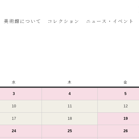
美術館
について
コレクション
ニュース・イベント
水
水
木
木
金
金
曜
曜
曜
3
2024
(1
4
2024
(1
5
2024
(1
日
日
日
年
件
年
件
年
件
4
の
4
の
4
の
10
2024
11
2024
12
2024
月
イ
月
イ
月
イ
年
年
年
3
ベ
4
ベ
5
ベ
4
4
4
17
2024
18
2024
19
2024
(1
日
ン
日
ン
日
ン
月
月
月
年
年
年
件
（水）
ト)
（木）
ト)
（金）
ト)
10
11
12
4
4
4
の
24
2024
(1
25
2024
(1
26
2024
(1
日
日
日
月
月
月
イ
年
件
年
件
年
件