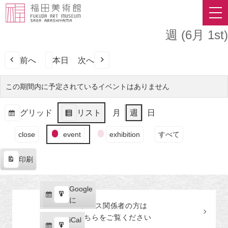
週 (6月 1st)
前へ
本日
次へ
この期間内に予定されているイベントはありません
グリッド
リスト
月
週
日
表
表
イ
示
示
close
event
exhibition
すべて
ベ
ン
印刷
ト
表
の
示
カ
Google
Google
テ
購
エ
で
に
プレス関係者の
方
は
ゴ
読
ク
こちらをご覧ください
リ
iCal
iCal
ス