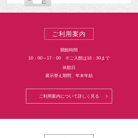
ー
購
エ
で
に
ポ
読
ク
ー
ス
ト
ポ
ー
ご利用案内
ト
開館時間
10：00～17：00 ※ご入館は16：30まで
休館日
展示替え期間、年末年始
ご利用案内について詳しく見る