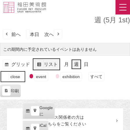
週 (5月 1st)
前へ
本日
次へ
この期間内に予定されているイベントはありません
グリッド
リスト
月
週
日
表
表
イ
示
示
close
event
exhibition
すべて
ベ
ン
印刷
ト
表
の
示
カ
Google
Google
テ
購
エ
で
に
プレス関係者の
方
は
ゴ
読
ク
こちらをご覧ください
リ
iCal
iCal
ス