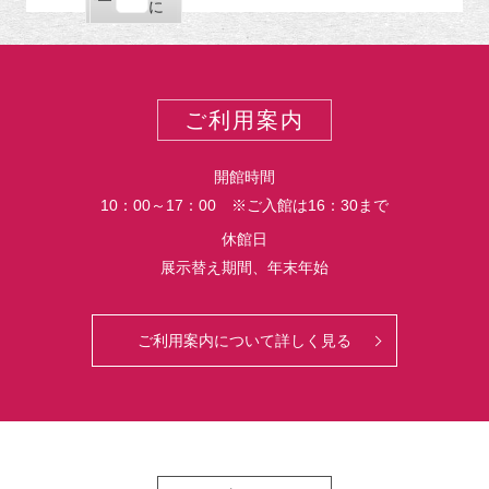
ー
購
エ
で
に
ポ
読
ク
ー
ス
ト
ポ
ー
ご利用案内
ト
開館時間
10：00～17：00 ※ご入館は16：30まで
休館日
展示替え期間、年末年始
ご利用案内について詳しく見る