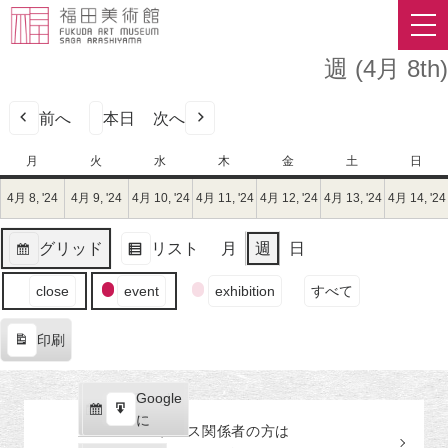
週 (4月 8th)
前へ
本日
次へ
月
月
火
火
水
水
木
木
金
金
土
土
日
日
曜
曜
曜
曜
曜
曜
曜
4月 8, '24
2024
4月 9, '24
2024
4月 10, '24
2024
4月 11, '24
2024
4月 12, '24
2024
4月 13, '24
2024
4月 14, '24
日
日
日
日
日
日
日
年
年
年
年
年
年
4
4
4
4
4
4
グリッド
リスト
月
週
日
月
月
月
月
月
月
表
表
8
9
10
11
12
13
イ
示
示
close
event
exhibition
すべて
日
日
日
日
日
日
ベ
（月）
（火）
（水）
（木）
（金）
（土）
ン
印刷
ト
表
の
示
カ
Google
Google
テ
購
エ
で
に
プレス関係者の
方
は
ゴ
読
ク