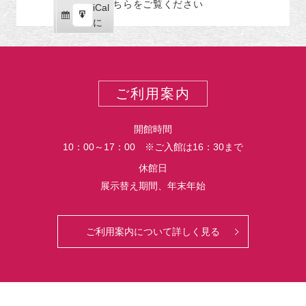
こちらをご覧ください
リ
iCal
iCal
ス
ー
購
エ
で
に
ポ
読
ク
ー
ス
ト
ポ
ー
ご利用案内
ト
開館時間
10：00～17：00 ※ご入館は16：30まで
休館日
展示替え期間、年末年始
ご利用案内について詳しく見る