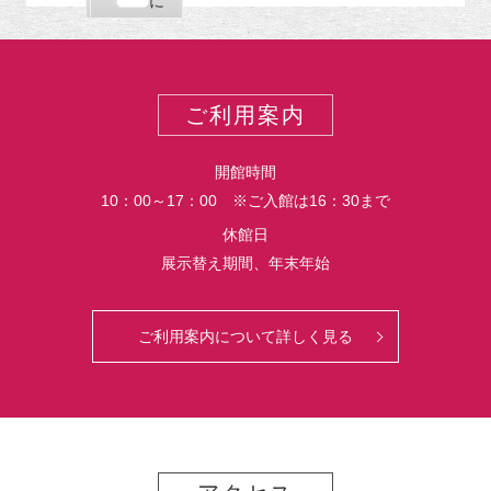
購
エ
で
に
ポ
読
ク
ー
ス
ト
ポ
ー
ご利用案内
ト
開館時間
10：00～17：00 ※ご入館は16：30まで
休館日
展示替え期間、年末年始
ご利用案内について詳しく見る