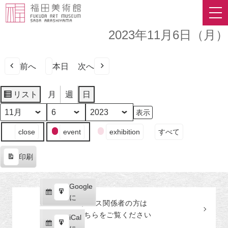
2023年11月6日（月）
前へ
本日
次へ
リスト
月
週
日
表
示
月
日
年
イ
close
event
exhibition
すべて
ベ
ン
印刷
ト
表
の
示
カ
Google
Google
テ
購
エ
で
に
プレス関係者の
方
は
ゴ
読
ク
こちらをご覧ください
リ
iCal
iCal
ス
ー