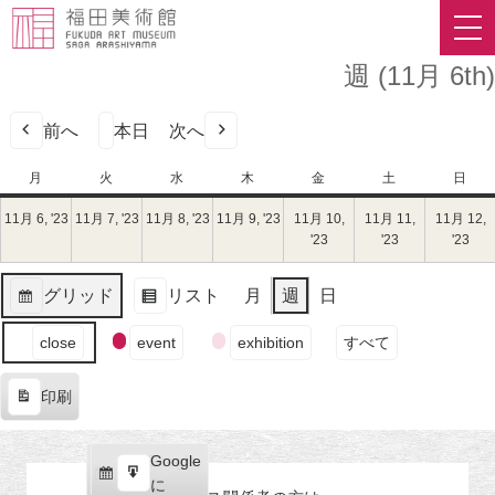
週 (11月 6th)
前へ
本日
次へ
月
月
火
火
水
水
木
木
金
金
土
土
日
日
曜
曜
曜
曜
曜
曜
曜
11月 6, '23
2023
11月 7, '23
2023
11月 8, '23
2023
11月 9, '23
2023
11月 10,
11月 11,
11月 12,
日
日
日
日
日
日
日
年
年
年
年
'23
2023
'23
2023
'23
202
11
11
11
11
年
年
年
月
月
月
月
11
11
11
グリッド
リスト
月
週
日
6
7
8
9
月
月
月
表
表
日
日
日
日
10
11
12
イ
示
示
close
event
exhibition
すべて
（月）
（火）
（水）
（木）
日
日
日
ベ
（金）
（土）
（
ン
印刷
ト
表
の
示
カ
Google
Google
テ
購
エ
で
に