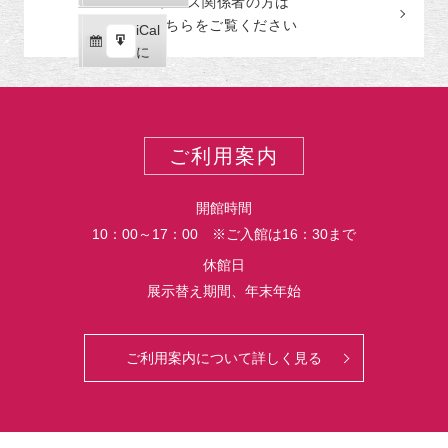
プレス関係者の
方
は
ゴ
読
ク
こちらをご覧ください
リ
iCal
iCal
ス
ー
購
エ
で
に
ポ
読
ク
ー
ス
ト
ポ
ー
ご利用案内
ト
開館時間
10：00～17：00 ※ご入館は16：30まで
休館日
展示替え期間、年末年始
ご利用案内について詳しく見る