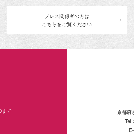
の
カ
プレス関係者の
方
は
テ
ゴ
こちらをご覧ください
リ
ー
30まで
京都府
Tel
E