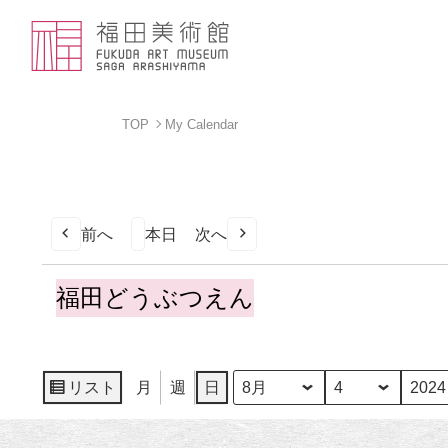
TOP
My Calendar
前へ
本日
次へ
福
福田どうぶつえん
田
ど
う
ぶ
リスト
月
週
日
月
日
年
表
つ
示
え
ん