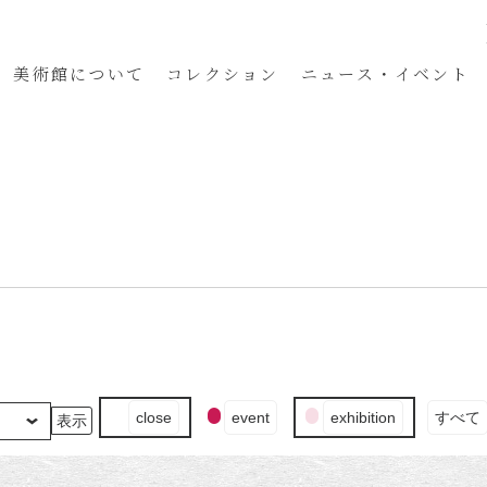
美術館
について
コレクション
ニュース・イベント
イ
close
event
exhibition
すべて
ベ
ン
ト