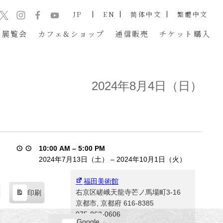
JP
EN
简体中文
繁體中文
展覧会
カフェ&ショップ
通信販売
チケット
購入
2024年8月4日（日）
10:00 AM
–
5:00 PM
2024年7月13日（土）
–
2024年10月1日（火）
福田美術館
右京区嵯峨天龍寺芒ノ馬場町3-16
印刷
表
京都市
,
京都府
616-8385
示
075-863-0606
Google
Google