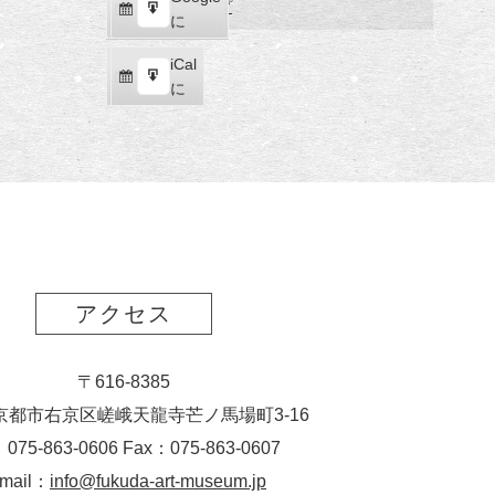
福
マップ
購
エ
で
に
田
読
ク
美
iCal
iCal
ス
術
購
エ
で
に
ポ
館
読
ク
ー
ス
ト
ポ
ー
ト
アクセス
〒616-8385
京都市右京区嵯峨天龍寺芒ノ馬場
町
3-16
：075-863-0606 Fax：075-863-0607
-mail：
info@fukuda-art-museum.jp