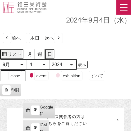
2024年9月4日（水）
前へ
本日
次へ
リスト
月
週
日
表
示
月
日
年
イ
close
event
exhibition
すべて
ベ
ン
印刷
ト
表
の
示
カ
Google
Google
テ
購
エ
で
に
プレス関係者の
方
は
ゴ
読
ク
こちらをご覧ください
リ
iCal
iCal
ス
ー