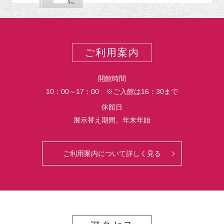
購
エ
で
に
ポ
読
ク
ー
ス
ト
ポ
ー
ご利用案内
ト
開館時間
10：00～17：00 ※ご入館は16：30まで
休館日
展示替え期間、年末年始
ご利用案内について詳しく見る