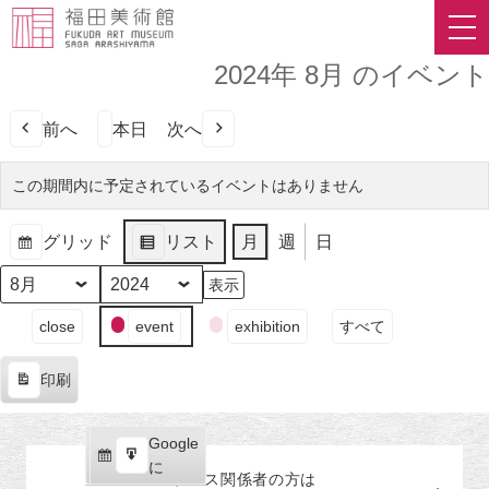
2024年 8月 のイベント
前へ
本日
次へ
この期間内に予定されているイベントはありません
グリッド
リスト
月
週
日
表
表
示
示
月
年
イ
close
event
exhibition
すべて
ベ
ン
印刷
ト
表
の
示
カ
Google
Google
テ
購
エ
で
に
プレス関係者の
方
は
ゴ