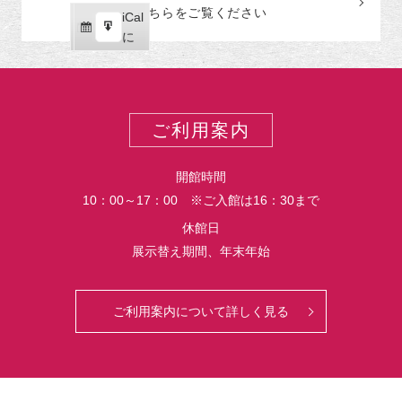
読
ク
こちらをご覧ください
リ
iCal
iCal
ス
ー
購
エ
で
に
ポ
読
ク
ー
ス
ト
ポ
ー
ご利用案内
ト
開館時間
10：00～17：00 ※ご入館は16：30まで
休館日
展示替え期間、年末年始
ご利用案内について詳しく見る