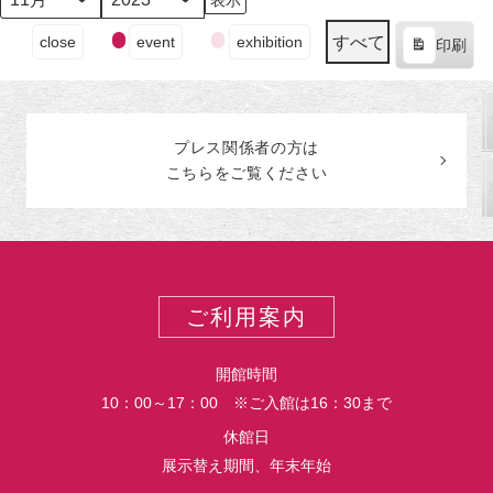
日
ン
日
ン
日
ン
日
ン
日
ン
日
ン
日
ン
月
年
（月）
ト)
（火）
ト)
（水）
ト)
（木）
ト)
（金）
ト)
（土）
ト)
（日
ト)
イ
すべて
close
event
exhibition
印刷
ベ
表
ン
示
ト
の
プレス関係者の
方
は
カ
こちらをご覧ください
テ
ゴ
リ
ー
ご利用案内
開館時間
10：00～17：00 ※ご入館は16：30まで
休館日
展示替え期間、年末年始