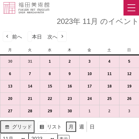
2023年 11月 のイベント
前へ
本日
次へ
月
月
火
火
水
水
木
木
金
金
土
土
日
日
曜
曜
曜
曜
曜
曜
曜
30
2023
(1
31
2023
(1
1
2023
(1
2
2023
(1
3
2023
(1
4
2023
(1
5
2023
(1
日
日
日
日
日
日
日
年
件
年
件
年
件
年
件
年
件
年
件
年
件
10
の
10
の
11
の
11
の
11
の
11
の
11
の
6
2023
(1
7
2023
(1
8
2023
(1
9
2023
(1
10
2023
(1
11
2023
(1
12
202
(1
月
イ
月
イ
月
イ
月
イ
月
イ
月
イ
月
イ
年
件
年
件
年
件
年
件
年
件
年
件
年
件
30
ベ
31
ベ
1
ベ
2
ベ
3
ベ
4
ベ
5
ベ
11
の
11
の
11
の
11
の
11
の
11
の
11
の
13
2023
(1
14
2023
(1
15
2023
(1
16
2023
(1
17
2023
(1
18
2023
(1
19
202
(1
日
ン
日
ン
日
ン
日
ン
日
ン
日
ン
日
ン
月
イ
月
イ
月
イ
月
イ
月
イ
月
イ
月
イ
年
件
年
件
年
件
年
件
年
件
年
件
年
件
（月）
ト)
（火）
ト)
（水）
ト)
（木）
ト)
（金）
ト)
（土）
ト)
（日
ト)
6
ベ
7
ベ
8
ベ
9
ベ
10
ベ
11
ベ
12
ベ
11
の
11
の
11
の
11
の
11
の
11
の
11
の
20
2023
(1
21
2023
(1
22
2023
(1
23
2023
(1
24
2023
(1
25
2023
(1
26
202
(1
日
ン
日
ン
日
ン
日
ン
日
ン
日
ン
日
ン
月
イ
月
イ
月
イ
月
イ
月
イ
月
イ
月
イ
年
件
年
件
年
件
年
件
年
件
年
件
年
件
（月）
ト)
（火）
ト)
（水）
ト)
（木）
ト)
（金）
ト)
（土）
ト)
（日
ト)
13
ベ
14
ベ
15
ベ
16
ベ
17
ベ
18
ベ
19
ベ
11
の
11
の
11
の
11
の
11
の
11
の
11
の
27
2023
(1
28
2023
(1
29
2023
(1
30
2023
(1
1
2023
(1
2
2023
(1
3
2023
(1
日
ン
日
ン
日
ン
日
ン
日
ン
日
ン
日
ン
月
イ
月
イ
月
イ
月
イ
月
イ
月
イ
月
イ
年
件
年
件
年
件
年
件
年
件
年
件
年
件
（月）
ト)
（火）
ト)
（水）
ト)
（木）
ト)
（金）
ト)
（土）
ト)
（日
ト)
20
ベ
21
ベ
22
ベ
23
ベ
24
ベ
25
ベ
26
ベ
11
の
11
の
11
の
11
の
12
の
12
の
12
の
グリッド
リスト
月
週
日
日
ン
日
ン
日
ン
日
ン
日
ン
日
ン
日
ン
月
イ
月
イ
月
イ
月
イ
月
イ
月
イ
月
イ
表
表
（月）
ト)
（火）
ト)
（水）
ト)
（木）
ト)
（金）
ト)
（土）
ト)
（日
ト)
27
ベ
28
ベ
29
ベ
30
ベ
1
ベ
2
ベ
3
ベ
示
示