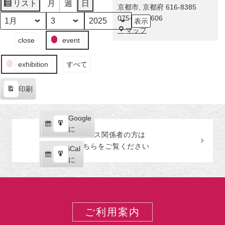
に
リスト
月
週
日
京都市
,
京都府
616-8385
表
舞
075-863-0606
示
い
月
日
年
福
マップ
降
イ
close
event
田
り
ベ
美
た
ン
術
exhibition
すべて
奇
ト
館
跡！
の
印刷
伊
カ
表
藤
テ
示
若
ゴ
Google
Google
冲
リ
購
エ
で
に
の
ー
プレス関係者の
方
は
読
ク
激
こちらをご覧ください
iCal
iCal
ス
レ
購
エ
で
に
ポ
ア
読
ク
ー
な
ス
ト
巻
ポ
物
ー
ご利用案内
が
ト
世