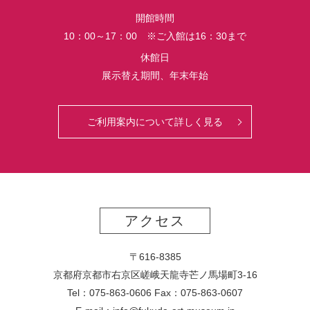
界
開館時間
初
10：00～17：00 ※ご入館は16：30まで
公
開
休館日
さ
展示替え期間、年末年始
れ
る
っ
ご利用案内について詳しく見る
て
マ
ジ？！
アクセス
〒616-8385
京都府京都市右京区嵯峨天龍寺芒ノ馬場
町
3-16
Tel：075-863-0606 Fax：075-863-0607