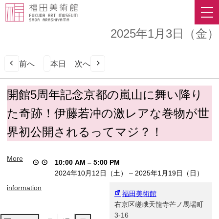
2025年1月3日（金）
前へ
本日
次へ
開
開館5周年記念京都の嵐山に舞い降り
館
た奇跡！伊藤若冲の激レアな巻物が世
5
周
界初公開されるってマジ？！
年
記
念
More
10:00 AM
–
5:00 PM
京
2024年10月12日（土）
–
2025年1月19日（日）
都
の
information
福田美術館
嵐
右京区嵯峨天龍寺芒ノ馬場町
山
3-16