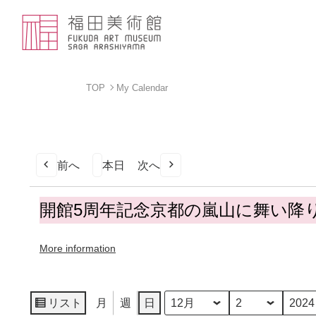
TOP
My Calendar
前へ
本日
次へ
開
開館5周年記念京都の嵐山に舞い降
館
5
More information
周
年
記
念
リスト
月
週
日
月
日
年
表
京