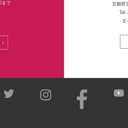
30まで
京都府
Tel
E