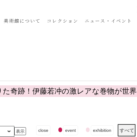
美術館
について
コレクション
ニュース・イベント
りた奇跡！伊藤若冲の激レアな巻物が世
イ
すべて
close
event
exhibition
ベ