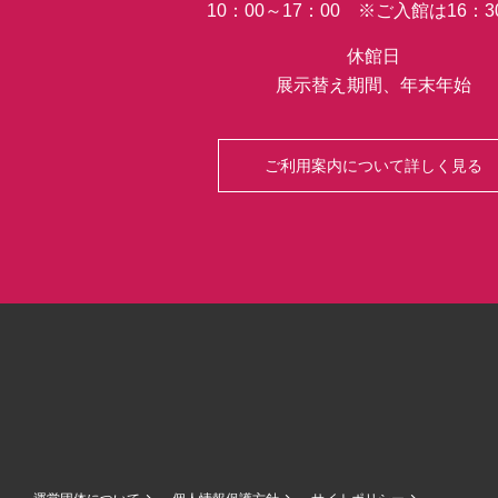
10：00～17：00 ※ご入館は16：
な
巻
休館日
物
が
展示替え期間、年末年始
世
界
初
ご利用案内について詳しく見る
公
開
さ
れ
る
っ
て
マ
ジ？！