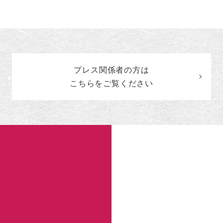
ン
ト
の
カ
テ
ゴ
プレス関係者の
方
は
リ
ー
こちらをご覧ください