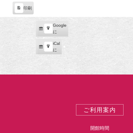
示
都
印刷
表
の
示
嵐
山
Google
Google
に
購
エ
で
に
舞
読
ク
iCal
iCal
い
ス
購
エ
で
に
降
ポ
読
ク
り
ー
ス
た
ト
ポ
奇
ー
跡！
ト
伊
藤
若
冲
ご利用案内
の
激
レ
開館時間
ア