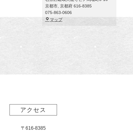
京都市
,
京都府
616-8385
075-863-0606
福
マップ
田
美
術
館
アクセス
〒616-8385