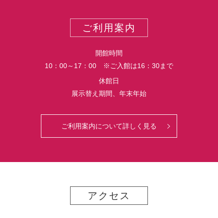
ー
ス
ト
ポ
ご利用案内
ー
ト
開館時間
10：00～17：00 ※ご入館は16：30まで
休館日
展示替え期間、年末年始
ご利用案内について詳しく見る
アクセス