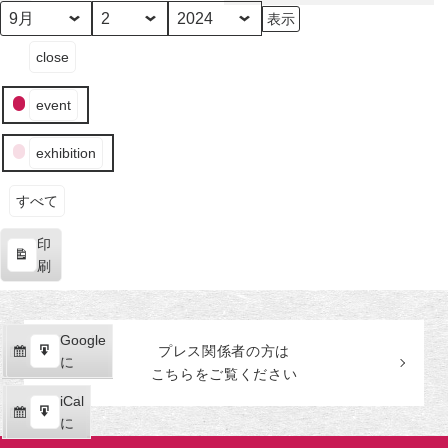
田
美
月
日
年
イ
術
close
ベ
館
ン
event
ト
の
exhibition
カ
テ
ゴ
すべて
リ
印
ー
表
刷
示
Google
Google
プレス関係者の
方
は
購
エ
で
に
こちらをご覧ください
読
ク
iCal
iCal
ス
購
エ
で
に
ポ
読
ク