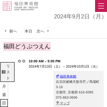
2024年9月2日（月）
前へ
本日
次へ
福
福田どうぶつえん
田
ど
う
10:00 AM
–
5:00 PM
ぶ
リ
2024年7月13日（土）
–
2024年10月1日（火）
つ
ス
表
え
福田美術館
ト
示
ん
右京区嵯峨天龍寺芒ノ馬場町
月
3-16
京都市
,
京都府
616-8385
週
075-863-0606
福
日
マップ