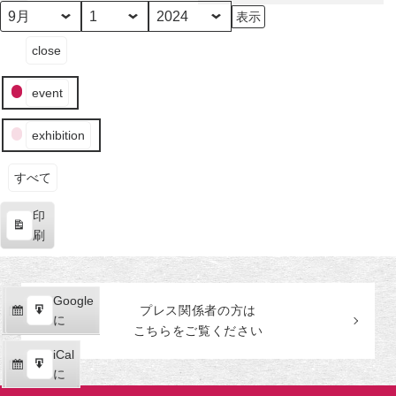
田
美
月
日
年
イ
術
close
ベ
館
ン
event
ト
の
exhibition
カ
テ
ゴ
すべて
リ
印
ー
表
刷
示
Google
Google
プレス関係者の
方
は
購
エ
で
に
こちらをご覧ください
読
ク
iCal
iCal
ス
購
エ
で
に
ポ
読
ク