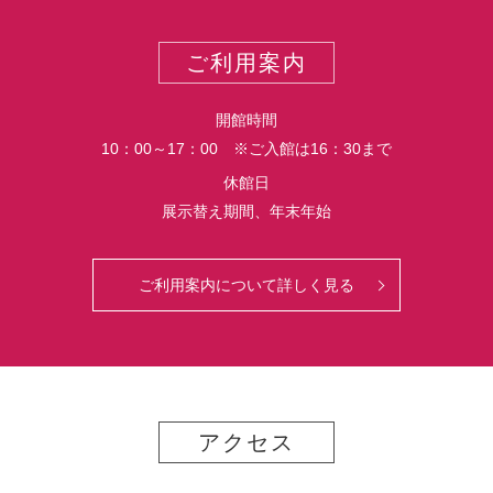
ー
ス
ト
ポ
ご利用案内
ー
ト
開館時間
10：00～17：00 ※ご入館は16：30まで
休館日
展示替え期間、年末年始
ご利用案内について詳しく見る
アクセス