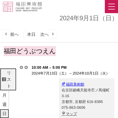
2024年9月1日（日）
前へ
本日
次へ
福
福田どうぶつえん
田
ど
う
10:00 AM
–
5:00 PM
ぶ
リ
2024年7月13日（土）
–
2024年10月1日（火）
つ
ス
表
え
福田美術館
ト
示
ん
右京区嵯峨天龍寺芒ノ馬場町
月
3-16
京都市
,
京都府
616-8385
週
075-863-0606
福
日
マップ