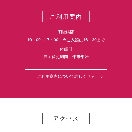
ー
ス
ト
ポ
ご利用案内
ー
ト
開館時間
10：00～17：00 ※ご入館は16：30まで
休館日
展示替え期間、年末年始
ご利用案内について詳しく見る
アクセス