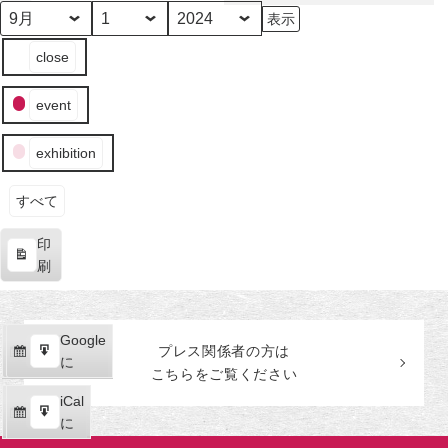
田
美
月
日
年
イ
術
close
ベ
館
ン
event
ト
の
exhibition
カ
テ
ゴ
すべて
リ
印
ー
表
刷
示
Google
Google
プレス関係者の
方
は
購
エ
で
に
こちらをご覧ください
読
ク
iCal
iCal
ス
購
エ
で
に
ポ
読
ク