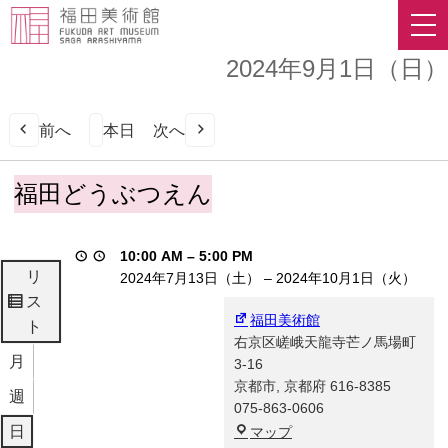
2024年9月1日（日）
前へ
本日
次へ
福
福田どうぶつえん
田
ど
う
10:00 AM
–
5:00 PM
ぶ
リ
2024年7月13日（土）
–
2024年10月1日（火）
つ
ス
表
え
福田美術館
ト
示
ん
右京区嵯峨天龍寺芒ノ馬場町
月
3-16
京都市
,
京都府
616-8385
週
075-863-0606
福
日
マップ