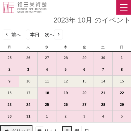
2023年 10月 のイベント
前へ
本日
次へ
月
月
火
火
水
水
木
木
金
金
土
土
日
日
曜
曜
曜
曜
曜
曜
曜
25
2023
(1
26
2023
(1
27
2023
(1
28
2023
(1
29
2023
(1
30
2023
(1
1
2023
(1
日
日
日
日
日
日
日
年
件
年
件
年
件
年
件
年
件
年
件
年
件
9
の
9
の
9
の
9
の
9
の
9
の
10
の
2
2023
(1
3
2023
(1
4
2023
(1
5
2023
(1
6
2023
(1
7
2023
(1
8
2023
(1
月
イ
月
イ
月
イ
月
イ
月
イ
月
イ
月
イ
年
件
年
件
年
件
年
件
年
件
年
件
年
件
25
ベ
26
ベ
27
ベ
28
ベ
29
ベ
30
ベ
1
ベ
10
の
10
の
10
の
10
の
10
の
10
の
10
の
9
2023
(1
10
2023
11
2023
12
2023
13
2023
14
2023
15
202
日
ン
日
ン
日
ン
日
ン
日
ン
日
ン
日
ン
月
イ
月
イ
月
イ
月
イ
月
イ
月
イ
月
イ
年
件
年
年
年
年
年
年
（月）
ト)
（火）
ト)
（水）
ト)
（木）
ト)
（金）
ト)
（土）
ト)
（日
ト)
2
ベ
3
ベ
4
ベ
5
ベ
6
ベ
7
ベ
8
ベ
10
の
10
10
10
10
10
10
16
2023
17
2023
18
2023
(1
19
2023
(1
20
2023
(1
21
2023
(1
22
202
(1
日
ン
日
ン
日
ン
日
ン
日
ン
日
ン
日
ン
月
イ
月
月
月
月
月
月
年
年
年
件
年
件
年
件
年
件
年
件
（月）
ト)
（火）
ト)
（水）
ト)
（木）
ト)
（金）
ト)
（土）
ト)
（日
ト)
9
ベ
10
11
12
13
14
15
10
10
10
の
10
の
10
の
10
の
10
の
23
2023
(1
24
2023
(1
25
2023
(1
26
2023
(1
27
2023
(1
28
2023
(1
29
202
(1
日
ン
日
日
日
日
日
日
月
月
月
イ
月
イ
月
イ
月
イ
月
イ
年
件
年
件
年
件
年
件
年
件
年
件
年
件
（月）
ト)
（火）
（水）
（木）
（金）
（土）
（日
16
17
18
ベ
19
ベ
20
ベ
21
ベ
22
ベ
10
の
10
の
10
の
10
の
10
の
10
の
10
の
30
2023
(1
31
2023
(1
1
2023
(1
2
2023
(1
3
2023
(1
4
2023
(1
5
2023
(1
日
日
日
ン
日
ン
日
ン
日
ン
日
ン
月
イ
月
イ
月
イ
月
イ
月
イ
月
イ
月
イ
年
件
年
件
年
件
年
件
年
件
年
件
年
件
（月）
（火）
（水）
ト)
（木）
ト)
（金）
ト)
（土）
ト)
（日
ト)
23
ベ
24
ベ
25
ベ
26
ベ
27
ベ
28
ベ
29
ベ
10
の
10
の
11
の
11
の
11
の
11
の
11
の