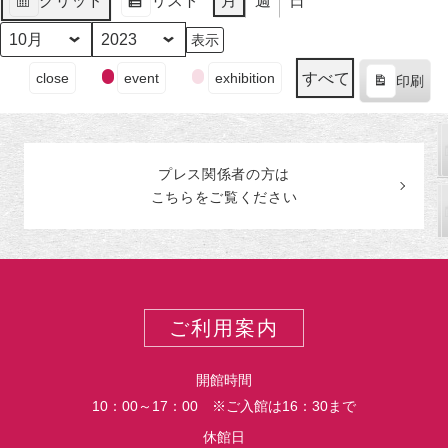
グリッド
リスト
月
週
日
日
ン
日
ン
日
ン
日
ン
日
ン
日
ン
日
ン
月
イ
月
イ
月
イ
月
イ
月
イ
月
イ
月
イ
表
表
（月）
ト)
（火）
ト)
（水）
ト)
（木）
ト)
（金）
ト)
（土）
ト)
（日
ト)
30
ベ
31
ベ
1
ベ
2
ベ
3
ベ
4
ベ
5
ベ
示
示
日
ン
日
ン
日
ン
日
ン
日
ン
日
ン
日
ン
月
年
（月）
ト)
（火）
ト)
（水）
ト)
（木）
ト)
（金）
ト)
（土）
ト)
（日
ト)
イ
すべて
close
event
exhibition
印刷
ベ
表
ン
示
ト
の
プレス関係者の
方
は
カ
こちらをご覧ください
テ
ゴ
リ
ー
ご利用案内
開館時間
10：00～17：00 ※ご入館は16：30まで
休館日