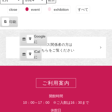
日
ン
日
ン
日
ン
日
ン
日
ン
日
ン
日
ン
月
年
（月）
ト)
（火）
ト)
（水）
ト)
（木）
ト)
（金）
ト)
（土）
ト)
（日
ト)
イ
close
event
exhibition
すべて
ベ
ン
印刷
ト
表
の
示
カ
Google
Google
テ
購
エ
で
に
プレス関係者の
方
は
ゴ
読
ク
こちらをご覧ください
リ
iCal
iCal
ス
ー
購
エ
で
に
ポ
読
ク
ー
ス
ト
ポ
ー
ご利用案内
ト
開館時間
10：00～17：00 ※ご入館は16：30まで
休館日