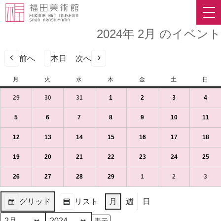
2024年 2月 のイベント
前へ
本日
次へ
月
月
火
火
水
水
木
木
金
金
土
土
日
日
曜
曜
曜
曜
曜
曜
曜
29
2024
(1
30
2024
(1
31
2024
(1
1
2024
(1
2
2024
(1
3
2024
(1
4
2024
(1
日
日
日
日
日
日
日
年
件
年
件
年
件
年
件
年
件
年
件
年
件
1
の
1
の
1
の
2
の
2
の
2
の
2
の
5
2024
(1
6
2024
(1
7
2024
(1
8
2024
(1
9
2024
(1
10
2024
(1
11
202
(1
月
イ
月
イ
月
イ
月
イ
月
イ
月
イ
月
イ
年
件
年
件
年
件
年
件
年
件
年
件
年
件
29
ベ
30
ベ
31
ベ
1
ベ
2
ベ
3
ベ
4
ベ
2
の
2
の
2
の
2
の
2
の
2
の
2
の
12
2024
(1
13
2024
(1
14
2024
(1
15
2024
(1
16
2024
(1
17
2024
(1
18
202
(1
日
ン
日
ン
日
ン
日
ン
日
ン
日
ン
日
ン
月
イ
月
イ
月
イ
月
イ
月
イ
月
イ
月
イ
年
件
年
件
年
件
年
件
年
件
年
件
年
件
（月）
ト)
（火）
ト)
（水）
ト)
（木）
ト)
（金）
ト)
（土）
ト)
（日
ト)
5
ベ
6
ベ
7
ベ
8
ベ
9
ベ
10
ベ
11
ベ
2
の
2
の
2
の
2
の
2
の
2
の
2
の
19
2024
(1
20
2024
(1
21
2024
(1
22
2024
(1
23
2024
(1
24
2024
(1
25
202
(1
日
ン
日
ン
日
ン
日
ン
日
ン
日
ン
日
ン
月
イ
月
イ
月
イ
月
イ
月
イ
月
イ
月
イ
年
件
年
件
年
件
年
件
年
件
年
件
年
件
（月）
ト)
（火）
ト)
（水）
ト)
（木）
ト)
（金）
ト)
（土）
ト)
（日
ト)
12
ベ
13
ベ
14
ベ
15
ベ
16
ベ
17
ベ
18
ベ
2
の
2
の
2
の
2
の
2
の
2
の
2
の
26
2024
(1
27
2024
(1
28
2024
(1
29
2024
(1
1
2024
(1
2
2024
(1
3
2024
(1
日
ン
日
ン
日
ン
日
ン
日
ン
日
ン
日
ン
月
イ
月
イ
月
イ
月
イ
月
イ
月
イ
月
イ
年
件
年
件
年
件
年
件
年
件
年
件
年
件
（月）
ト)
（火）
ト)
（水）
ト)
（木）
ト)
（金）
ト)
（土）
ト)
（日
ト)
19
ベ
20
ベ
21
ベ
22
ベ
23
ベ
24
ベ
25
ベ
2
の
2
の
2
の
2
の
3
の
3
の
3
の
グリッド
リスト
月
週
日
日
ン
日
ン
日
ン
日
ン
日
ン
日
ン
日
ン
月
イ
月
イ
月
イ
月
イ
月
イ
月
イ
月
イ
表
表
（月）
ト)
（火）
ト)
（水）
ト)
（木）
ト)
（金）
ト)
（土）
ト)
（日
ト)
26
ベ
27
ベ
28
ベ
29
ベ
1
ベ
2
ベ
3
ベ
示
示