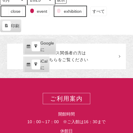
日
ン
日
ン
日
ン
日
ン
日
ン
日
ン
日
ン
月
年
（月）
ト)
（火）
ト)
（水）
ト)
（木）
ト)
（金）
ト)
（土）
ト)
（日
ト)
イ
close
event
exhibition
すべて
ベ
ン
印刷
ト
表
の
示
カ
Google
Google
テ
購
エ
で
に
プレス関係者の
方
は
ゴ
読
ク
こちらをご覧ください
リ
iCal
iCal
ス
ー
購
エ
で
に
ポ
読
ク
ー
ス
ト
ポ
ー
ご利用案内
ト
開館時間
10：00～17：00 ※ご入館は16：30まで
休館日