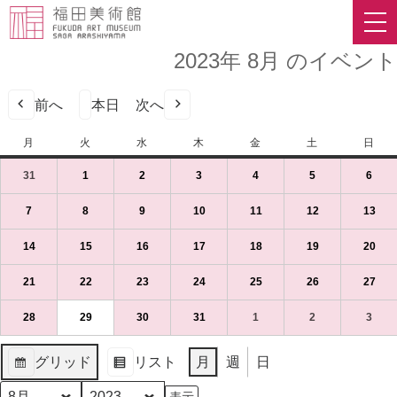
2023年 8月 のイベント
前へ
本日
次へ
月
月
火
火
水
水
木
木
金
金
土
土
日
日
曜
曜
曜
曜
曜
曜
曜
31
2023
(1
1
2023
(1
2
2023
(1
3
2023
(1
4
2023
(1
5
2023
(1
6
2023
(1
日
日
日
日
日
日
日
年
件
年
件
年
件
年
件
年
件
年
件
年
件
7
の
8
の
8
の
8
の
8
の
8
の
8
の
7
2023
(1
8
2023
(1
9
2023
(1
10
2023
(1
11
2023
(1
12
2023
(1
13
202
(1
月
イ
月
イ
月
イ
月
イ
月
イ
月
イ
月
イ
年
件
年
件
年
件
年
件
年
件
年
件
年
件
31
ベ
1
ベ
2
ベ
3
ベ
4
ベ
5
ベ
6
ベ
8
の
8
の
8
の
8
の
8
の
8
の
8
の
14
2023
(1
15
2023
(1
16
2023
(1
17
2023
(1
18
2023
(1
19
2023
(1
20
202
(1
日
ン
日
ン
日
ン
日
ン
日
ン
日
ン
日
ン
月
イ
月
イ
月
イ
月
イ
月
イ
月
イ
月
イ
年
件
年
件
年
件
年
件
年
件
年
件
年
件
（月）
ト)
（火）
ト)
（水）
ト)
（木）
ト)
（金）
ト)
（土）
ト)
（日
ト)
7
ベ
8
ベ
9
ベ
10
ベ
11
ベ
12
ベ
13
ベ
8
の
8
の
8
の
8
の
8
の
8
の
8
の
21
2023
(1
22
2023
(1
23
2023
(1
24
2023
(1
25
2023
(1
26
2023
(1
27
202
(1
日
ン
日
ン
日
ン
日
ン
日
ン
日
ン
日
ン
月
イ
月
イ
月
イ
月
イ
月
イ
月
イ
月
イ
年
件
年
件
年
件
年
件
年
件
年
件
年
件
（月）
ト)
（火）
ト)
（水）
ト)
（木）
ト)
（金）
ト)
（土）
ト)
（日
ト)
14
ベ
15
ベ
16
ベ
17
ベ
18
ベ
19
ベ
20
ベ
8
の
8
の
8
の
8
の
8
の
8
の
8
の
28
2023
(1
29
2023
(1
30
2023
(1
31
2023
(1
1
2023
(1
2
2023
(1
3
2023
(1
日
ン
日
ン
日
ン
日
ン
日
ン
日
ン
日
ン
月
イ
月
イ
月
イ
月
イ
月
イ
月
イ
月
イ
年
件
年
件
年
件
年
件
年
件
年
件
年
件
（月）
ト)
（火）
ト)
（水）
ト)
（木）
ト)
（金）
ト)
（土）
ト)
（日
ト)
21
ベ
22
ベ
23
ベ
24
ベ
25
ベ
26
ベ
27
ベ
8
の
8
の
8
の
8
の
9
の
9
の
9
の
グリッド
リスト
月
週
日
日
ン
日
ン
日
ン
日
ン
日
ン
日
ン
日
ン
月
イ
月
イ
月
イ
月
イ
月
イ
月
イ
月
イ
表
表
（月）
ト)
（火）
ト)
（水）
ト)
（木）
ト)
（金）
ト)
（土）
ト)
（日
ト)
28
ベ
29
ベ
30
ベ
31
ベ
1
ベ
2
ベ
3
ベ
示
示