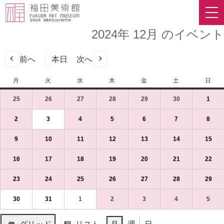
2024年 12月 のイベント
前へ
本日
次へ
月
月
火
火
水
水
木
木
金
金
土
土
日
日
曜
曜
曜
曜
曜
曜
曜
25
2024
(1
26
2024
(1
27
2024
(1
28
2024
(1
29
2024
(1
30
2024
(1
1
2024
(1
日
日
日
日
日
日
日
年
件
年
件
年
件
年
件
年
件
年
件
年
件
11
の
11
の
11
の
11
の
11
の
11
の
12
の
2
2024
(1
3
2024
(1
4
2024
(1
5
2024
(1
6
2024
(1
7
2024
(1
8
2024
(1
月
イ
月
イ
月
イ
月
イ
月
イ
月
イ
月
イ
年
件
年
件
年
件
年
件
年
件
年
件
年
件
25
ベ
26
ベ
27
ベ
28
ベ
29
ベ
30
ベ
1
ベ
12
の
12
の
12
の
12
の
12
の
12
の
12
の
9
2024
(1
10
2024
(1
11
2024
(1
12
2024
(1
13
2024
(1
14
2024
(1
15
202
(1
日
ン
日
ン
日
ン
日
ン
日
ン
日
ン
日
ン
月
イ
月
イ
月
イ
月
イ
月
イ
月
イ
月
イ
年
件
年
件
年
件
年
件
年
件
年
件
年
件
（月）
ト)
（火）
ト)
（水）
ト)
（木）
ト)
（金）
ト)
（土）
ト)
（日
ト)
2
ベ
3
ベ
4
ベ
5
ベ
6
ベ
7
ベ
8
ベ
12
の
12
の
12
の
12
の
12
の
12
の
12
の
16
2024
(1
17
2024
(1
18
2024
(1
19
2024
(1
20
2024
(1
21
2024
(1
22
202
(1
日
ン
日
ン
日
ン
日
ン
日
ン
日
ン
日
ン
月
イ
月
イ
月
イ
月
イ
月
イ
月
イ
月
イ
年
件
年
件
年
件
年
件
年
件
年
件
年
件
（月）
ト)
（火）
ト)
（水）
ト)
（木）
ト)
（金）
ト)
（土）
ト)
（日
ト)
9
ベ
10
ベ
11
ベ
12
ベ
13
ベ
14
ベ
15
ベ
12
の
12
の
12
の
12
の
12
の
12
の
12
の
23
2024
(1
24
2024
(1
25
2024
(1
26
2024
(1
27
2024
(1
28
2024
(1
29
202
(1
日
ン
日
ン
日
ン
日
ン
日
ン
日
ン
日
ン
月
イ
月
イ
月
イ
月
イ
月
イ
月
イ
月
イ
年
件
年
件
年
件
年
件
年
件
年
件
年
件
（月）
ト)
（火）
ト)
（水）
ト)
（木）
ト)
（金）
ト)
（土）
ト)
（日
ト)
16
ベ
17
ベ
18
ベ
19
ベ
20
ベ
21
ベ
22
ベ
12
の
12
の
12
の
12
の
12
の
12
の
12
の
30
2024
(1
31
2024
(1
1
2025
(1
2
2025
(1
3
2025
(1
4
2025
(1
5
2025
(1
日
ン
日
ン
日
ン
日
ン
日
ン
日
ン
日
ン
月
イ
月
イ
月
イ
月
イ
月
イ
月
イ
月
イ
年
件
年
件
年
件
年
件
年
件
年
件
年
件
（月）
ト)
（火）
ト)
（水）
ト)
（木）
ト)
（金）
ト)
（土）
ト)
（日
ト)
23
ベ
24
ベ
25
ベ
26
ベ
27
ベ
28
ベ
29
ベ
12
の
12
の
1
の
1
の
1
の
1
の
1
の