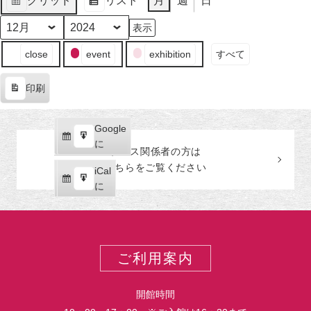
グリッド
リスト
月
週
日
日
ン
日
ン
日
ン
日
ン
日
ン
日
ン
日
ン
月
イ
月
イ
月
イ
月
イ
月
イ
月
イ
月
イ
表
表
（月）
ト)
（火）
ト)
（水）
ト)
（木）
ト)
（金）
ト)
（土）
ト)
（日
ト)
30
ベ
31
ベ
1
ベ
2
ベ
3
ベ
4
ベ
5
ベ
示
示
日
ン
日
ン
日
ン
日
ン
日
ン
日
ン
日
ン
月
年
（月）
ト)
（火）
ト)
（水）
ト)
（木）
ト)
（金）
ト)
（土）
ト)
（日
ト)
イ
close
event
exhibition
すべて
ベ
ン
印刷
ト
表
の
示
カ
Google
Google
テ
購
エ
で
に
プレス関係者の
方
は
ゴ
読
ク
こちらをご覧ください
リ
iCal
iCal
ス
ー
購
エ
で
に
ポ
読
ク
ー
ス
ト
ポ
ー
ご利用案内
ト
開館時間