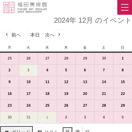
2024年 12月 のイベント
前へ
本日
次へ
月
月
火
火
水
水
木
木
金
金
土
土
日
日
曜
曜
曜
曜
曜
曜
曜
25
2024
(1
26
2024
(1
27
2024
(1
28
2024
(1
29
2024
(1
30
2024
(1
1
2024
(1
日
日
日
日
日
日
日
年
件
年
件
年
件
年
件
年
件
年
件
年
件
11
の
11
の
11
の
11
の
11
の
11
の
12
の
2
2024
(1
3
2024
4
2024
(1
5
2024
(1
6
2024
(1
7
2024
(1
8
2024
(1
月
イ
月
イ
月
イ
月
イ
月
イ
月
イ
月
イ
年
件
年
年
件
年
件
年
件
年
件
年
件
25
ベ
26
ベ
27
ベ
28
ベ
29
ベ
30
ベ
1
ベ
12
の
12
12
の
12
の
12
の
12
の
12
の
9
2024
(1
10
2024
(1
11
2024
(1
12
2024
(1
13
2024
(1
14
2024
(1
15
202
(1
日
ン
日
ン
日
ン
日
ン
日
ン
日
ン
日
ン
月
イ
月
月
イ
月
イ
月
イ
月
イ
月
イ
年
件
年
件
年
件
年
件
年
件
年
件
年
件
（月）
ト)
（火）
ト)
（水）
ト)
（木）
ト)
（金）
ト)
（土）
ト)
（日
ト)
2
ベ
3
4
ベ
5
ベ
6
ベ
7
ベ
8
ベ
12
の
12
の
12
の
12
の
12
の
12
の
12
の
16
2024
(1
17
2024
(1
18
2024
(1
19
2024
(1
20
2024
(1
21
2024
(1
22
202
(1
日
ン
日
日
ン
日
ン
日
ン
日
ン
日
ン
月
イ
月
イ
月
イ
月
イ
月
イ
月
イ
月
イ
年
件
年
件
年
件
年
件
年
件
年
件
年
件
（月）
ト)
（火）
（水）
ト)
（木）
ト)
（金）
ト)
（土）
ト)
（日
ト)
9
ベ
10
ベ
11
ベ
12
ベ
13
ベ
14
ベ
15
ベ
12
の
12
の
12
の
12
の
12
の
12
の
12
の
23
2024
(1
24
2024
(1
25
2024
(1
26
2024
(1
27
2024
(1
28
2024
(1
29
202
(1
日
ン
日
ン
日
ン
日
ン
日
ン
日
ン
日
ン
月
イ
月
イ
月
イ
月
イ
月
イ
月
イ
月
イ
年
件
年
件
年
件
年
件
年
件
年
件
年
件
（月）
ト)
（火）
ト)
（水）
ト)
（木）
ト)
（金）
ト)
（土）
ト)
（日
ト)
16
ベ
17
ベ
18
ベ
19
ベ
20
ベ
21
ベ
22
ベ
12
の
12
の
12
の
12
の
12
の
12
の
12
の
30
2024
31
2024
1
2025
2
2025
(1
3
2025
(1
4
2025
(1
5
2025
(1
日
ン
日
ン
日
ン
日
ン
日
ン
日
ン
日
ン
月
イ
月
イ
月
イ
月
イ
月
イ
月
イ
月
イ
年
年
年
年
件
年
件
年
件
年
件
（月）
ト)
（火）
ト)
（水）
ト)
（木）
ト)
（金）
ト)
（土）
ト)
（日
ト)
23
ベ
24
ベ
25
ベ
26
ベ
27
ベ
28
ベ
29
ベ
12
12
1
1
の
1
の
1
の
1
の