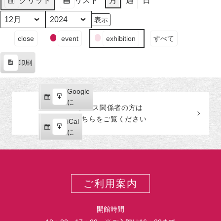
グリッド
リスト
月
週
日
日
ン
日
ン
日
ン
日
ン
日
ン
日
ン
日
ン
月
月
月
月
イ
月
イ
月
イ
月
イ
表
表
（月）
ト)
（火）
ト)
（水）
ト)
（木）
ト)
（金）
ト)
（土）
ト)
（日
ト)
30
31
1
2
ベ
3
ベ
4
ベ
5
ベ
示
示
日
日
日
日
ン
日
ン
日
ン
日
ン
月
年
（月）
（火）
（水）
（木）
ト)
（金）
ト)
（土）
ト)
（日
ト)
イ
close
event
exhibition
すべて
ベ
ン
印刷
ト
表
の
示
カ
Google
Google
テ
購
エ
で
に
プレス関係者の
方
は
ゴ
読
ク
こちらをご覧ください
リ
iCal
iCal
ス
ー
購
エ
で
に
ポ
読
ク
ー
ス
ト
ポ
ー
ご利用案内
ト
開館時間