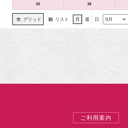
（月）
ト)
（火）
ト)
11
ベ
12
ベ
9
の
9
の
25
2023
(1
26
2023
(1
日
ン
日
ン
月
イ
月
イ
年
件
年
件
（月）
ト)
（火）
ト)
18
ベ
19
ベ
9
の
9
の
グリッド
リスト
月
週
日
日
ン
日
ン
月
イ
月
イ
月
年
表
表
（月）
ト)
（火）
ト)
25
ベ
26
ベ
示
示
日
ン
日
ン
（月）
ト)
（火）
ト)
ご利用案内