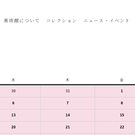
美術館
について
コレクション
ニュース・イベント
水
水
木
木
金
金
曜
曜
曜
30
2023
(1
31
2023
(1
1
2023
(1
日
日
日
年
件
年
件
年
件
8
の
8
の
9
の
6
2023
(1
7
2023
(1
8
2023
(1
月
イ
月
イ
月
イ
年
件
年
件
年
件
30
ベ
31
ベ
1
ベ
9
の
9
の
9
の
13
2023
(1
14
2023
(1
15
2023
(1
日
ン
日
ン
日
ン
月
イ
月
イ
月
イ
年
件
年
件
年
件
（水）
ト)
（木）
ト)
（金）
ト)
6
ベ
7
ベ
8
ベ
9
の
9
の
9
の
20
2023
(1
21
2023
(1
22
2023
(1
日
ン
日
ン
日
ン
月
イ
月
イ
月
イ
年
件
年
件
年
件