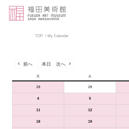
TOP
My Calendar
前へ
本日
次へ
月
月
火
火
曜
曜
28
2023
(1
29
2023
(1
日
日
年
件
年
件
8
の
8
の
4
2023
(1
5
2023
(1
月
イ
月
イ
年
件
年
件
28
ベ
29
ベ
9
の
9
の
11
2023
(1
12
2023
(1
日
ン
日
ン
月
イ
月
イ
年
件
年
件
（月）
ト)
（火）
ト)
4
ベ
5
ベ
9
の
9
の
18
2023
(1
19
2023
(1
日
ン
日
ン
月
イ
月
イ
年
件
年
件