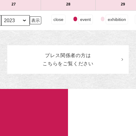
（水）
ト)
（木）
ト)
（金）
ト)
13
ベ
14
ベ
15
ベ
9
の
9
の
9
の
27
2023
(1
28
2023
(1
29
2023
(1
日
ン
日
ン
日
ン
月
イ
月
イ
月
イ
年
件
年
件
年
件
（水）
ト)
（木）
ト)
（金）
ト)
20
ベ
21
ベ
22
ベ
9
の
9
の
9
の
イ
close
event
exhibition
日
ン
日
ン
日
ン
月
イ
月
イ
月
イ
ベ
（水）
ト)
（木）
ト)
（金）
ト)
27
ベ
28
ベ
29
ベ
ン
日
ン
日
ン
日
ン
ト
（水）
ト)
（木）
ト)
（金）
ト)
の
カ
プレス関係者の
方
は
テ
ゴ
こちらをご覧ください
リ
ー