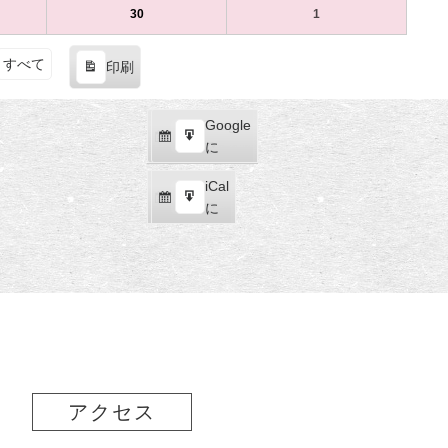
（土）
ト)
（日）
ト)
16
ベ
17
ベ
9
の
9
の
30
2023
(1
1
2023
(1
日
ン
日
ン
月
イ
月
イ
年
件
年
件
（土）
ト)
（日）
ト)
23
ベ
24
ベ
9
の
10
の
すべて
印刷
日
ン
日
ン
月
イ
月
イ
表
（土）
ト)
（日）
ト)
30
ベ
1
ベ
示
日
ン
日
ン
Google
Google
（土）
ト)
（日）
ト)
購
エ
で
に
読
ク
iCal
iCal
ス
購
エ
で
に
ポ
読
ク
ー
ス
ト
ポ
ー
ト
アクセス