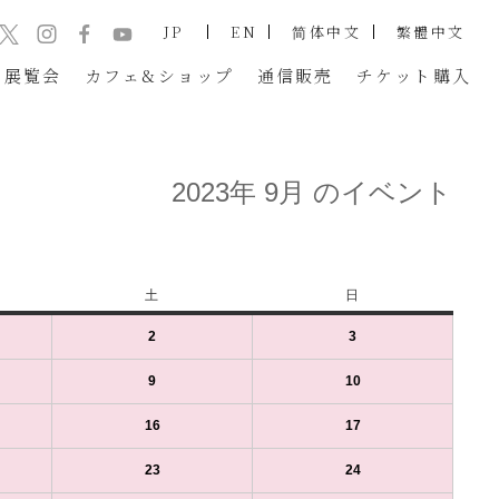
JP
EN
简体中文
繁體中文
展覧会
カフェ&ショップ
通信販売
チケット
購入
2023年 9月 のイベント
土
土
日
日
曜
曜
2
2023
(1
3
2023
(1
日
日
年
件
年
件
9
の
9
の
9
2023
(1
10
2023
(1
月
イ
月
イ
年
件
年
件
2
ベ
3
ベ
9
の
9
の
16
2023
(1
17
2023
(1
日
ン
日
ン
月
イ
月
イ
年
件
年
件
（土）
ト)
（日）
ト)
9
ベ
10
ベ
9
の
9
の
23
2023
(1
24
2023
(1
日
ン
日
ン
月
イ
月
イ
年
件
年
件