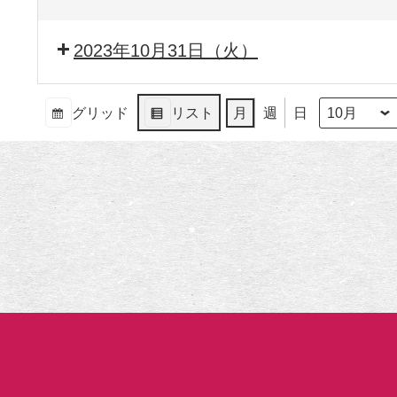
2023年10月31日（火）
グリッド
リスト
月
週
日
月
年
表
表
示
示