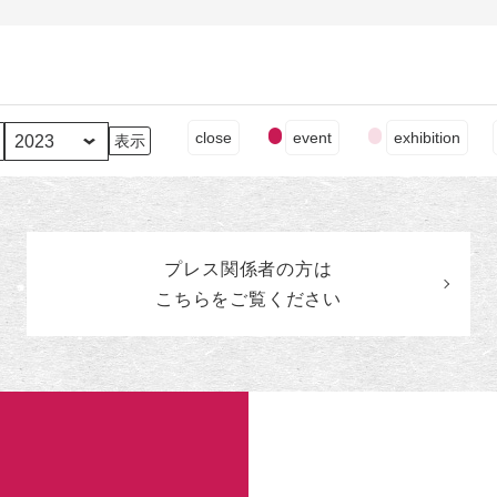
イ
close
event
exhibition
ベ
ン
ト
の
カ
プレス関係者の
方
は
テ
ゴ
こちらをご覧ください
リ
ー