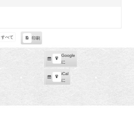
すべて
印刷
表
示
Google
Google
購
エ
で
に
読
ク
iCal
iCal
ス
購
エ
で
に
ポ
読
ク
ー
ス
ト
ポ
ー
ト