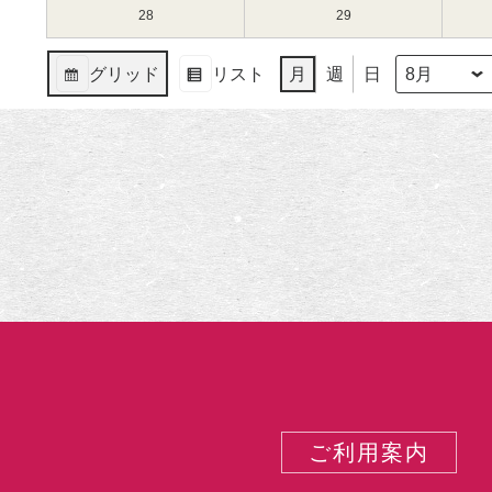
（月）
（火）
14
15
8
8
28
2023
29
2023
日
日
月
月
年
年
（月）
（火）
21
22
8
8
グリッド
リスト
月
週
日
日
日
月
月
月
年
表
表
（月）
（火）
28
29
示
示
日
日
（月）
（火）
ご利用案内