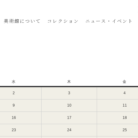
美術館
について
コレクション
ニュース・イベント
水
水
木
木
金
金
曜
曜
曜
2
2023
3
2023
4
2023
日
日
日
年
年
年
8
8
8
9
2023
10
2023
11
2023
月
月
月
年
年
年
2
3
4
8
8
8
16
2023
17
2023
18
2023
日
日
日
月
月
月
年
年
年
（水）
（木）
（金）
9
10
11
8
8
8
23
2023
24
2023
25
2023
日
日
日
月
月
月
年
年
年