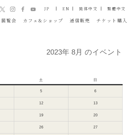
JP
EN
简体中文
繁體中文
展覧会
カフェ&ショップ
通信販売
チケット
購入
2023年 8月 のイベント
土
土
日
日
曜
曜
5
2023
6
2023
日
日
年
年
8
8
12
2023
13
2023
月
月
年
年
5
6
8
8
19
2023
20
2023
日
日
月
月
年
年
（土）
（日）
12
13
8
8
26
2023
27
2023
日
日
月
月
年
年