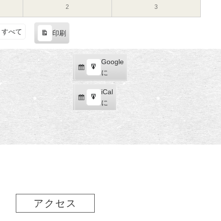
（土）
（日）
19
20
8
8
2
2023
3
2023
日
日
月
月
年
年
（土）
（日）
26
27
9
9
すべて
印刷
日
日
月
月
表
（土）
（日）
2
3
示
日
日
Google
Google
（土）
（日）
購
エ
で
に
読
ク
iCal
iCal
ス
購
エ
で
に
ポ
読
ク
ー
ス
ト
ポ
ー
ト
アクセス