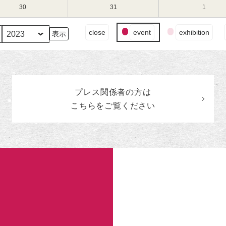
（水）
（木）
（金）
16
17
18
8
8
8
30
2023
31
2023
1
2023
日
日
日
月
月
月
年
年
年
（水）
（木）
（金）
23
24
25
8
8
9
イ
close
event
exhibition
日
日
日
月
月
月
ベ
（水）
（木）
（金）
30
31
1
ン
日
日
日
ト
（水）
（木）
（金）
の
カ
プレス関係者の
方
は
テ
ゴ
こちらをご覧ください
リ
ー