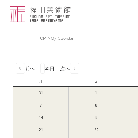
TOP
My Calendar
前へ
本日
次へ
月
月
火
火
曜
曜
31
2023
1
2023
日
日
年
年
7
8
7
2023
8
2023
月
月
年
年
31
1
8
8
14
2023
15
2023
日
日
月
月
年
年
（月）
（火）
7
8
8
8
21
2023
22
2023
日
日
月
月
年
年