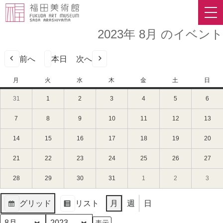
2023年 8月 のイベント
前へ
本日
次へ
月
月
火
火
水
水
木
木
金
金
土
土
日
日
曜
曜
曜
曜
曜
曜
曜
31
2023
1
2023
2
2023
3
2023
4
2023
5
2023
6
2023
日
日
日
日
日
日
日
年
年
年
年
年
年
年
7
8
8
8
8
8
8
7
2023
8
2023
9
2023
10
2023
11
2023
12
2023
13
202
月
月
月
月
月
月
月
年
年
年
年
年
年
年
31
1
2
3
4
5
6
8
8
8
8
8
8
8
14
2023
15
2023
16
2023
17
2023
18
2023
19
2023
20
202
日
日
日
日
日
日
日
月
月
月
月
月
月
月
年
年
年
年
年
年
年
（月）
（火）
（水）
（木）
（金）
（土）
（日
7
8
9
10
11
12
13
8
8
8
8
8
8
8
21
2023
22
2023
23
2023
24
2023
25
2023
26
2023
27
202
日
日
日
日
日
日
日
月
月
月
月
月
月
月
年
年
年
年
年
年
年
（月）
（火）
（水）
（木）
（金）
（土）
（日
14
15
16
17
18
19
20
8
8
8
8
8
8
8
28
2023
29
2023
30
2023
31
2023
1
2023
2
2023
3
2023
日
日
日
日
日
日
日
月
月
月
月
月
月
月
年
年
年
年
年
年
年
（月）
（火）
（水）
（木）
（金）
（土）
（日
21
22
23
24
25
26
27
8
8
8
8
9
9
9
グリッド
リスト
月
週
日
日
日
日
日
日
日
日
月
月
月
月
月
月
月
表
表
（月）
（火）
（水）
（木）
（金）
（土）
（日
28
29
30
31
1
2
3
示
示