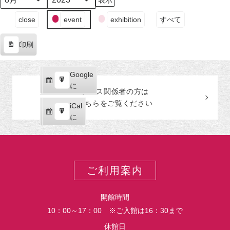
日
日
日
日
日
日
日
月
年
（月）
（火）
（水）
（木）
（金）
（土）
（日
イ
close
event
exhibition
すべて
ベ
ン
印刷
ト
表
の
示
カ
Google
Google
テ
購
エ
で
に
プレス関係者の
方
は
ゴ
読
ク
こちらをご覧ください
リ
iCal
iCal
ス
ー
購
エ
で
に
ポ
読
ク
ー
ス
ト
ポ
ー
ご利用案内
ト
開館時間
10：00～17：00 ※ご入館は16：30まで
休館日